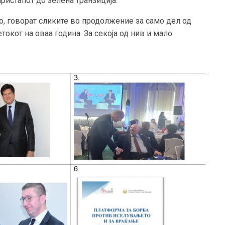
пристапот до зелена транзиција.
о, говорат сликите во продолжение за само дел од
окот на оваа година. За секоја од нив и мало