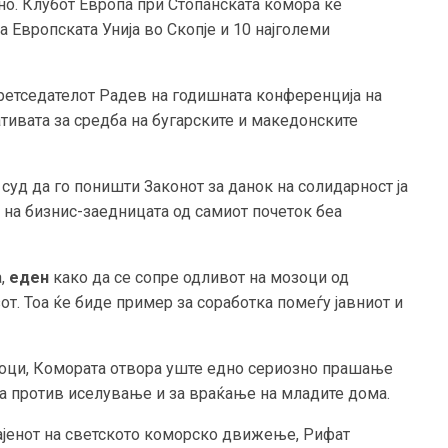
сно. Клубот Европа при Стопанската комора ќе
а Европската Унија во Скопје и 10 најголеми
претседателот Радев на годишната конференција на
ативата за средба на бугарските и македонските
 суд да го поништи Законот за данок на солидарност ја
 на бизнис-заедницата од самиот почеток беа
а,
еден
како да се сопре одливот на мозоци од
т. Тоа ќе биде пример за соработка помеѓу јавниот и
зоци, Комората отвора уште едно сериозно прашање
а против иселување и за враќање на младите дома.
ајенот на светското коморско движење, Рифат