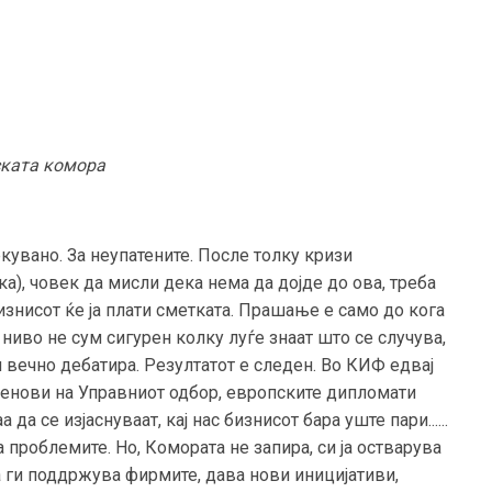
ската комора
кувано. За неупатените. После толку кризи
а), човек да мисли дека нема да дојде до ова, треба
бизнисот ќе ја плати сметката. Прашање е само до кога
о ниво не сум сигурен колку луѓе знаат што се случува,
 вечно дебатира. Резултатот е следен. Во КИФ едвај
ленови на Управниот одбор, европските дипломати
да се изјаснуваат, кај нас бизнисот бара уште пари......
 проблемите. Но, Комората не запира, си ја остварува
а ги поддржува фирмите, дава нови иницијативи,