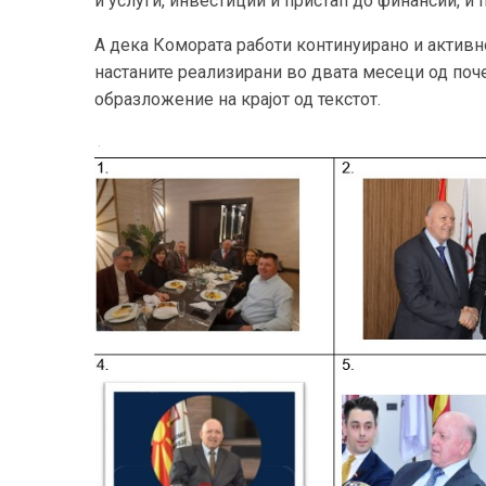
и услуги, инвестиции и пристап до финансии, и 
А дека Комората работи континуирано и активн
настаните реализирани во двата месеци од почет
образложение на крајот од текстот.