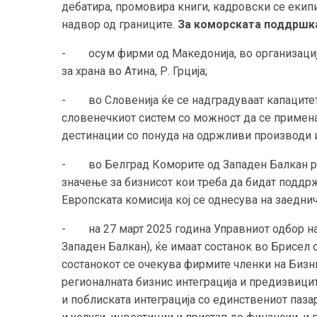
дебатира, промовира книги, кадровски се екип
надвор од границите.
За коморската поддршка
- осум фирми од Македонија, во организација
за храна во Атина, Р. Грција;
- во Словенија ќе се надградуваат капацитет
словенечкиот систем со можност да се примен
дестинации со понуда на одржливи производи и
- во Белград Коморите од Западен Балкан ра
значење за бизнисот кои треба да бидат подд
Европската комисија кој се однесува на заедни
- на 27 март 2025 година Управниот одбор на 
Западен Балкан), ќе имаат состанок во Брисел
состанокот се очекува фирмите членки на Бизн
регионалната бизнис интеграција и предизвицит
и поблиската интеграција со единствениот пазар