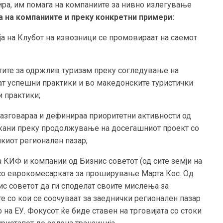
ира, им помага на компаниите за нивно излегување
 на компаниите и преку конкретни примери:
 на Клубот на извозници се промовираат на саемот
ите за одржлив туризам преку согледување на
ат успешни практики и во македонските туристички
 практики;
зговараа и дефинираа приоритетни активности од
ржани преку продолжување на досегашниот проект со
чкиот регионален пазар;
КИФ и компании од Бизнис советот (од сите земји на
 со еврокомесарката за проширување Марта Кос. Од
ис советот да ги споделат своите мислења за
е со кои се соочуваат за заеднички регионален пазар
 на ЕУ. Фокусот ќе биде ставен на трговијата со стоки