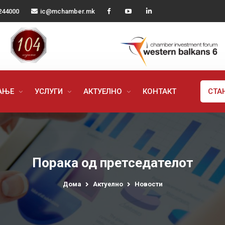
244000
ic@mchamber.mk
РАЊЕ
УСЛУГИ
АКТУЕЛНО
КОНТАКТ
СТА
Порака од претседателот
Дома
Актуелно
Новости