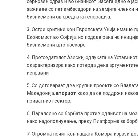
сериозен одраз и во бизнисот. Засега едно е ја
заживее со пет амбасадори на земјите членки н
бизнисмени од средната генерација.
3. Остри критики кон Европската Унија имаше 
Економист во Софија, но подаде рака на инициј
бизнисмени што поскоро.
4. Претседателот Азески, одлуката на Уставниот
окарактеризира како потврда дека аргументите
исправни.
5. Се договараат два крупни проекти со Владат
Македонија,
вториот
како да се поддржи извозо
приватниот сектор.
6. Паралелно со борбата против одливот на мо
како надополнување, преку Платформа за борб
7. Огромна почит кон нашата Комора изрази до