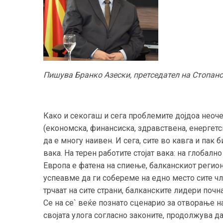
Пишува Бранко Азески, претседател на Стопан
Како и секогаш и сега проблемите дојдоа неоче
(економска, финансиска, здравствена, енергетск
да е многу наивен. И сега, сите во кавга и пак 
вака. На терен работите стојат вака: на глобалн
Европа е фатена на спиење, балканскиот регион
успеавме да ги собереме на едно место сите ч
трчаат на сите страни, балканските лидери почнаа 
Се на се` веќе познато сценарио за отворање на
својата улога согласно законите, продолжува д