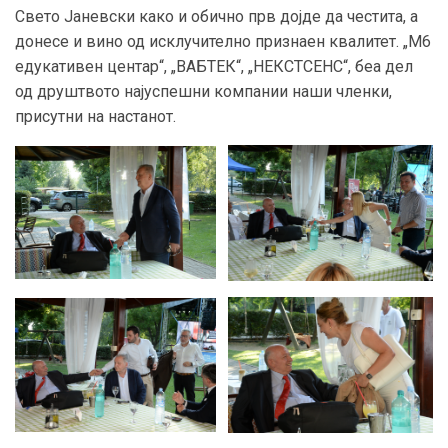
Свето Јаневски како и обично прв дојде да честита, а
донесе и вино од исклучително признаен квалитет. „М6
едукативен центар“, „ВАБТЕК“, „НЕКСТСЕНС“, беа дел
од друштвото најуспешни компании наши членки,
присутни на настанот.