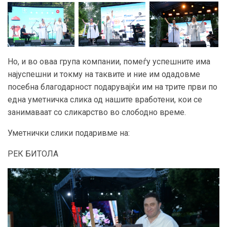
Но, и во оваа група компании, помеѓу успешните има
најуспешни и токму на таквите и ние им одадовме
посебна благодарност подарувајќи им на трите први по
една уметничка слика од нашите вработени, кои се
занимаваат со сликарство во слободно време.
Уметнички слики подаривме на:
РЕК БИТОЛА