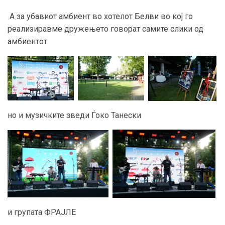
А за убавиот амбиент во хотелот Белви во кој го
реализиравме дружењето говорат самите слики од
амбиентот
но и музичките зведи Ѓоко Танески
и групата ФРАЈЛЕ