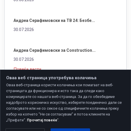
Интернационална конференција за лог...
07.08.2026
Азески: За одржлив локален економск...
05.08.2026
Оваа веб страница употребува колачиња
Андреа Серафимовски на ТВ 24: Безбе...
Оваа веб-страница користи колачиња кои помагаат на веб-
страницата да функционира и исто така да следи како
30.07.2026
комуницирате со нашата веб-страница. За да го обезбедиме
најдоброто корисничко искуство, изберете поединечно дали се
согласувате или не со секое од специфичните колачиња преку
избор на копчето "Не се согласувам" и потоа кликнете на
Андреа Серафимовски за Construction...
„Прифати“.
Прочитај повеќе'
.
30.07.2026