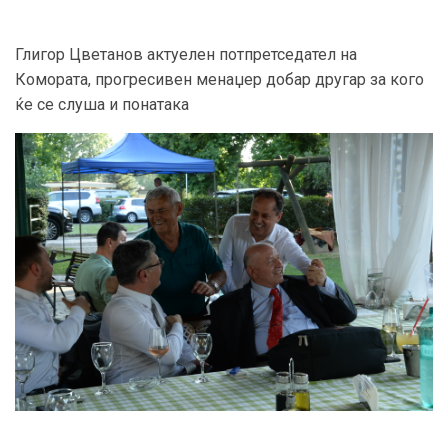
Глигор Цветанов актуелен потпретседател на
Комората, прогресивен менаџер добар другар за кого
ќе се слуша и понатака