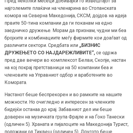
Пред неколки месеци добивајќи го извештајот за
најголемите плаќачи на членарина во Стопанската
комора на Северна Македонија, СКСМ, дојдов на идеја
првите 50-тина компании да ги поканам на едно
заедничко дружење. Морам да признам, чудни ми беа
бројките и комбинациите меѓу фирмите кои доаѓаат од
различити сектори. Средбата или
„БИЗНИС
ДРУЖЕЊЕТО СО НАЈДАРЕЖЛИВИТЕ“,
се одржа
пред две вечери во комплексот Белви, Скопје, настан
на кој покрај претставници на 50 компании беа и
членовите на Управниот одбор и вработените во
Комората.
Настанот беше беспрекорен и во рамките на нашите
можности. Но очигледно и интересен за членките
бидејќи останаа до крај. Забавниот дел им беше
доверен на музичката група Фрајле и на Ѓоко Танески
(одличен 5). Храната и пијалоците на Македонија Турист,
подржани од Тиквеш (одличен 5). Другото беше