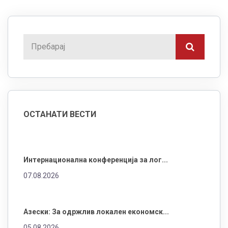
И секако забавата не би била забава, ако ги нема
новинарите, нашите пријатели кои не следат во сите
предизвици, иницијативи и дилеми кои ги
споделуваме во јавност.
Бранко Азески, претседател на Стопанската комора
ОСТАНАТИ ВЕСТИ