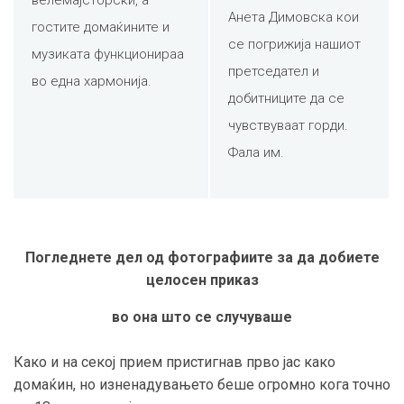
велемајсторски, а
Анета Димовска кои
гостите домаќините и
се погрижија нашиот
музиката функционираа
претседател и
во една хармонија.
добитниците да се
чувствуваат горди.
Фала им.
Погледнете дел од фотографиите за да добиете
целосен приказ
во она што се случуваше
Како и на секој прием пристигнав прво јас како
домаќин, но изненадувањето беше огромно кога точно