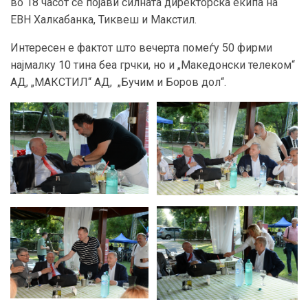
во 18 часот се појави силната директорска екипа на
ЕВН Халкабанка, Тиквеш и Макстил.
Интересен е фактот што вечерта помеѓу 50 фирми
најмалку 10 тина беа грчки, но и „Македонски телеком“
АД, „МАКСТИЛ“ АД, „Бучим и Боров дол“.