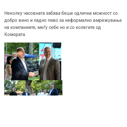
Неколку часовната забава беше одлична можност со
добро вино и ладно пиво за неформално вмрежување
на компаниите, меѓу себе но и со колегите од
Комората.