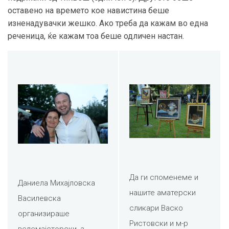
оставено на времето кое навистина беше
изненадувачки жешко. Ако треба да кажам во една
реченица, ќе кажам тоа беше одличен настан.
Да ги споменеме и
Даниела Михајловска
нашите аматерски
Василевска
сликари Васко
организираше
Ристовски и м-р