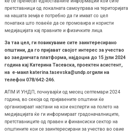
ќе се пренесат едноставните информации кои сите
претставници од локалната самоуправа на територијата
на нашата земја е потребно да ги имаат со цел
понатака што повеќе да се промовира и користи
медијацијата кај правните и физичките лица.
За таа цел, ги повикуваме сите заинтересирано
општини, да го пријават својот интерес за учество
во заедничата платформа
,
најдоцна до 15 јули 2024
година кај Катерина Тасевска, проектен асистент,
на е-маил
katerina.tasevska@undp.org
или на
телефон 078/642-246.
АПМ И УНДП, почнувајќи од месец септември 2024
година, во секоја од пријавените општини ќе
организираат настани на кои експерти на полето на
медијацијата ќе ги информираат градоначалниците,
претставниците од правен и финансиски сектор на
општините кои се заинтересирани за учество во овие