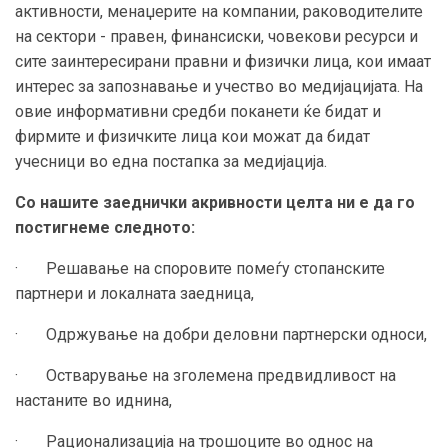
активности, менаџерите на компании, раководителите
на сектори - правен, финансиски, човекови ресурси и
сите заинтересирани правни и физички лица, кои имаат
интерес за запознавање и учество во медијацијата. На
овие информативни средби поканети ќе бидат и
фирмите и физичките лица кои можат да бидат
учесници во една постапка за медијација.
Со нашите заеднички акривности целта ни е да го
постигнеме следното:
· Решавање на споровите пoмеѓу стопанските
партнери и локалната заедница,
· Одржување на добри деловни партнерски односи,
· Остварување на зголемена предвидливост на
настаните во иднина,
· Рационализација на трошоците во однос на