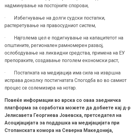
надминување на постојните спорови,
· Избегнување на долги судски постапки,
растеретување на правосудниот систем,
· Најголема цел е подигнување на капацитетот на
општините, регионален рамномерен развој,
ослободување на ликвидни средства, примена на ЕУ
препораките, создавање поголем економски раст,
· Постапката на медијација има сила на извршна
исправа доколку постигнатата Спогодба во во самиот
процес се солемизира на нотар.
Повеќе информации во врска со оваа заедничка
платформа за соработка можете да добиете кај д-р
Јелисавета Георгиева Јовевска, претседател на
Асоцијацијата за поддршка на медијацијата при
Стопанската комора на Северна Македонија,