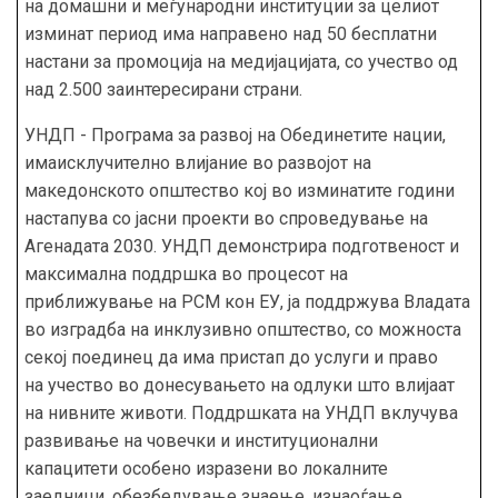
на домашни и меѓународни институции за целиот
изминат период има направено над 50 бесплатни
настани за промоција на медијацијата, со учество од
над 2.500 заинтересирани страни.
УНДП - Програма за развој на Обединетите нации,
имаисклучително влијание во развојот на
македонското општество кој во изминатите години
настапува со јасни проекти во спроведување на
Агенадата 2030. УНДП демонстрира подготвеност и
максимална поддршка во процесот на
приближување на РСМ кон ЕУ, ја поддржува Владата
во изградба на инклузивно општество, со можноста
секој поединец да има пристап до услуги и право
на учество во донесувањето на одлуки што влијаат
на нивните животи. Поддршката на УНДП вклучува
развивање на човечки и институционални
капацитети особено изразени во локалните
заедници, обезбедување знаење, изнаоѓање