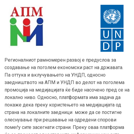
Регионалниот рамномерен развој е предуслов за
создавање на поголем економски раст на државата.
Па оттука и вклучувањето на УНДП, односно
заедништвото на АПМ и УНДП во делот на поголема
промоција на медијацијата ќе биде насочено пред се на
локално ниво. Односно, платформата има задача да
покаже дека преку користењето на медијацијата од
страна на локалните заедници може да се постигне
олеснување при решавање на одредени спорови
помеѓу сите засегнати страни. Преку оваа платформа