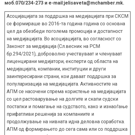
моб.070/234-273 и
e-mail:jelisaveta@mchamber.mk
.
Асоцијацијата за поддршка на медијацијата при СКСМ
се формираше во 2016-та година година со основна
цел да обезбеди поголема промоција и достапност
на медијацијата. Во асоцијацијата, во согласност со
Законот за медијација (Сл.весник на РСМ
бр.294/2021), доброволно учествуваат и членуваат
лиценцирани медијатори, експерти од областа на
медијацијата, компании, институции и други
заинтересирани страни, кои даваат поддршка за
популаризација на медијацијата. Активностите на
АПМ се насочени спрема користење на медијацијата
со цел растоварување на долгите и скапи судски
постапки и помагање на судството, како и изнаоѓање
прифатливи решенија за компаниите и
продолжување на нивната идна деловна соработка.
АПМ од формирањето до сега сама или со поддршка