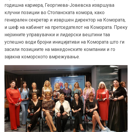
годишна кариера, Георгиева-Јовевска извршува
клучни позиции во Стопанската комора, како
генерален секретар и извршен директор на Комората,
и шеф на кабинет на претседателот на Комората. Преку
нејзините управувачки и лидерски вештини таа
успешно води бројни иницијативи на Комората што ги
засили позициите на македонските компании и го
зајакна коморското вмрежување.