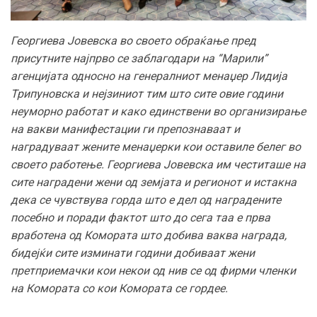
Георгиева Јовевска во своето обраќање пред
присутните најпрво се заблагодари на “Марили”
агенцијата односно на генералниот менаџер Лидија
Трипуновска и нејзиниот тим што сите овие години
неуморно работат и како единствени во организирање
на вакви манифестации ги препознаваат и
наградуваат жените менаџерки кои оставиле белег во
своето работење. Георгиева Јовевска им честиташе на
сите наградени жени од земјата и регионот и истакна
дека се чувствува горда што е дел од наградените
посебно и поради фактот што до сега таа е прва
вработена од Комората што добива ваква награда,
бидејќи сите изминати години добиваат жени
претприемачки кои некои од нив се од фирми членки
на Комората со кои Комората се гордее.