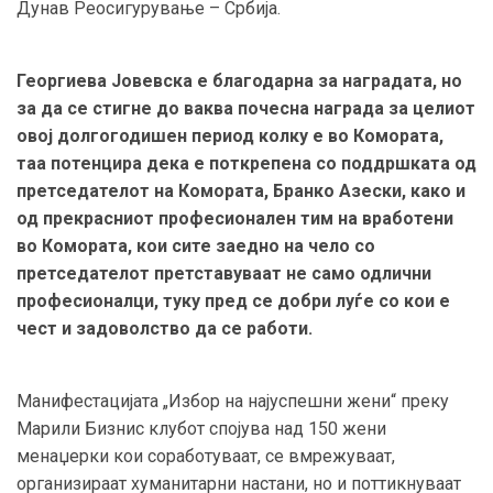
Дунав Реосигурување – Србија.
Георгиева Јовевска е благодарна за наградата, но
за да се стигне до ваква почесна награда за целиот
овој долгогодишен период колку е во Комората,
таа потенцира дека е поткрепена со поддршката од
претседателот на Комората, Бранко Азески, како и
од прекрасниот професионален тим на вработени
во Комората, кои сите заедно на чело со
претседателот претставуваат не само одлични
професионалци, туку пред се добри луѓе со кои е
чест и задоволство да се работи.
Манифестацијата „Избор на најуспешни жени“ преку
Марили Бизнис клубот спојува над 150 жени
менаџерки кои соработуваат, се вмрежуваат,
организираат хуманитарни настани, но и поттикнуваат