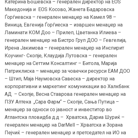
Катерина Бошевска – генерален директор на ЕОS
Македонија и EOS Косово, Жанета Бадаровска
Ѓорѓиевска – генерален менаџер на Камел 98 –
Виница, Евгенија Ѓорѓиеска – извршен менаџер на
Ламинати КОМ Доо – Прилеп, Цветанка Илиева –
генерален менаџер на Бистро Груп ДОО – Гевгелија,
Ирена Јакимова – генерален менаџер на Инспирит
Коучинг- Скопје, Клаудија Лутовска – генерален
менаџер на Сеттим Консалтинг – Битола, Марија
Патриклиска – менаџер за човечки ресурси ЕАМ ДОО
– Штип, Маја Наумовска Савеска – директор на
корпоративни и маркетинг комуникации во Халкбанк
АД – Скопје, Весна Ставрова генерален менаџер на
ПЗУ Аптека „Сара Фарм“ – Скопје, Сања Путица –
менаџер за односи со јавност и инвеститор во
Атлантска пловидба д.д – Хрватска, Дариа Шуриќ –
генерален менаџер на DarMell – Хрватска и Зорана
Пејчиќ – генерален менаџер и претседател на ИО на