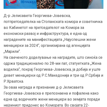
Д-р Јелисавета Георгиева-Јовевска,
потпретседателка на Стопанската комора и советничка
во Кабинетот на претседателот на Комора за
економски развој и инфраструктура, е една од
наградените на манифестацијата „Најуспешни жени
менаџерки за 2024“, организирана од агенцијата
„Марили“.
На свеченото доделување на наградите, што синоќа се
одржа традиционално по 28-ми пат, статуетката „Жена
водилка“, покрај Георгиева-Јовевска, ја добија и уште
девет менаџерки од Р.С.Македонија и три од Р.Србија и
Р.Хрватска.
За оваа награда и признание д-р Јелисавета
Георгиева-Јовевска е препознаена и пофалена како
една од водечките жени менаџери во земјата поради
нејзиниот придонес во Комората. Во својата 22-