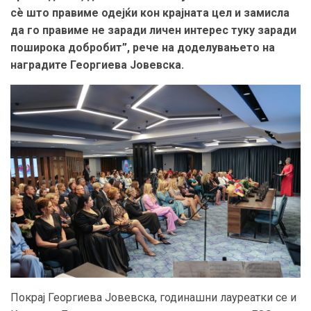
сѐ што правиме одејќи кон крајната цел и замисла
да го правиме не заради личен интерес туку заради
поширока добробит”, рече на доделувањето на
наградите Георгиева Јовевска.
Покрај Георгиева Јовевска, годинашни лауреатки се и