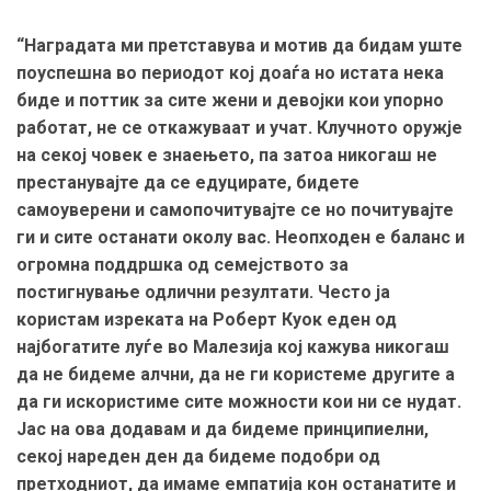
“Наградата ми претставува и мотив да бидам уште
поуспешна во периодот кој доаѓа но истата нека
биде и поттик за сите жени и девојки кои упорно
работат, не се откажуваат и учат. Клучното оружје
на секој човек е знаењето, па затоа никогаш не
престанувајте да се едуцирате, бидете
самоуверени и самопочитувајте се но почитувајте
ги и сите останати околу вас. Неопходен е баланс и
огромна поддршка од семејството за
постигнување одлични резултати. Често ја
користам изреката на Роберт Куок еден од
најбогатите луѓе во Малезија кој кажува никогаш
да не бидеме алчни, да не ги користеме другите а
да ги искористиме сите можности кои ни се нудат.
Јас на ова додавам и да бидеме принципиелни,
секој нареден ден да бидеме подобри од
претходниот, да имаме емпатија кон останатите и