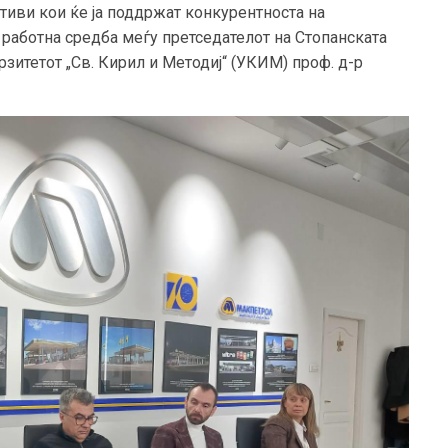
тиви кои ќе ја поддржат конкурентноста на
работна средба меѓу претседателот на Стопанската
зитетот „Св. Кирил и Методиј“ (УКИМ) проф. д-р