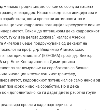
админеме предизвиците со кои се соочува нашата
 развој и напредок. Нашата заедничка иницијатива и
а соработката, нови проектни активности, но и
чиме целиот кадровски потенцијал и ресурсите кои не
Универзитетот. Сакам да потенцирам дека кадровскиот
от, туку и за целата држава“, нагласи Азески.
ата Ангелова беше придружувана од деканот на
технологии проф. д-р Владимир Атанасовски,
 на претприемништво“ (ЕЕНОМА) проф. д-р Виктор
МА м-р Бети Костадиновска Димитровска.
еност за зголемување на соработката со бизнис
јните иновации и технолошкиот трансфер,
верзитетот, кадровскиот потенцијал се само некои од
ват повисоко ниво на соработка. Но и дека
 кои дополнително ќе ги дадат двете работни групи
 реализира проекти каде партнери се и