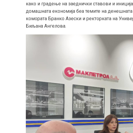
како и градење на заеднички ставови и иниција
домашната економија беа темите на денешната 
комората Бранко Азески и ректорката на Универ
Биљана Ангелова.