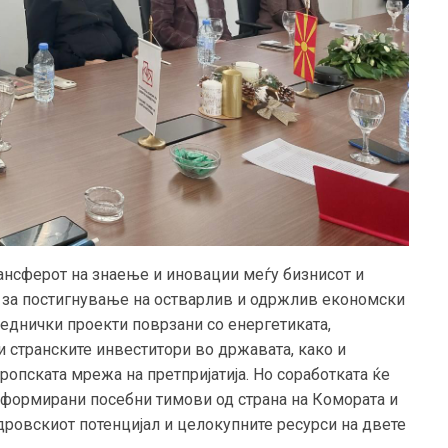
рансферот на знаење и иновации меѓу бизнисот и
о за постигнување на остварлив и одржлив економски
аеднички проекти поврзани со енергетиката,
 странските инвеститори во државата, како и
опската мрежа на претпријатија. Но соработката ќе
т формирани посебни тимови од страна на Комората и
адровскиот потенцијал и целокупните ресурси на двете