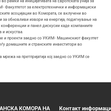
 во рамки на иницијативата на Европската унија за
М- Факултетот за електротехнички и информациски
ските асоцијации во Комората, се вклучени во
и зa обновливи извори на енергија, подигнување на
ни конференции и панел дискусии каде компаниите
 и искуства.
ше и проекти заедно со УКИМ- Машинскиот факултет
еѓу домашните и странските инвеститори во
а мрежа на претпријатија кој заедно со УКИМ се
АНСКА КОМОРА НА
Контакт информац