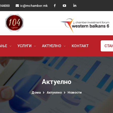
244000
ic@mchamber.mk
РАЊЕ
УСЛУГИ
АКТУЕЛНО
КОНТАКТ
СТА
Актуелно
Дома
Актуелно
Новости