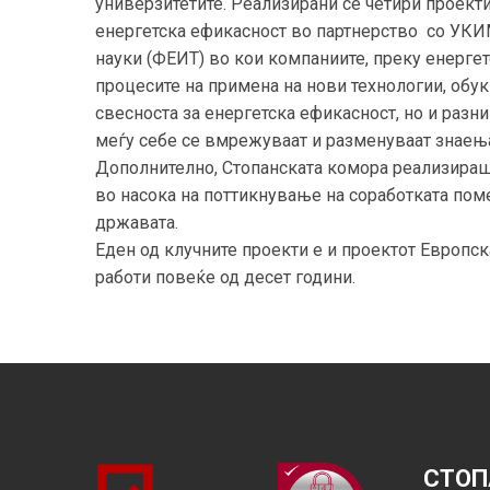
универзитетите. Реализирани се четири проекти
енергетска ефикасност во партнерство со УКИ
науки (ФЕИТ) во кои компаниите, преку енергет
процесите на примена на нови технологии, обук
свесноста за енергетска ефикасност, но и раз
меѓу себе се вмрежуваат и разменуваат знаења
Дополнително, Стопанската комора реализира
во насока на поттикнување на соработката пом
државата.
Еден од клучните проекти е и проектот Европск
работи повеќе од десет години.
СТОП