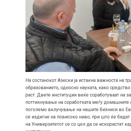
На состанокот Азески ја истакна важноста на т
образованието, односно науката, како средств
раст. Двете институции веќе соработуваат на з
поттикнување на соработката меѓу домашните и
поголемо вклучување на нашите бизниси во Евр
се издигне на повисоко ниво, при што ќе бида
на Универзитетот се со цел да се искористат к