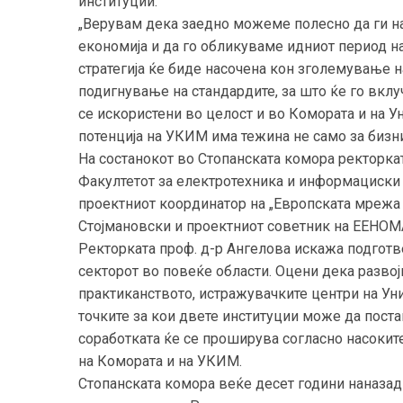
институции.
„Верувам дека заедно можеме полесно да ги н
економија и да го обликуваме идниот период на
стратегија ќе биде насочена кон зголемување н
подигнување на стандардите, за што ќе го вклу
се искористени во целост и во Комората и на 
потенција на УКИМ има тежина не само за бизнис
На состанокот во Стопанската комора ректорк
Факултетот за електротехника и информациски 
проектниот координатор на „Европската мрежа
Стојмановски и проектниот советник на ЕЕНО
Ректорката проф. д-р Ангелова искажа подготв
секторот во повеќе области. Оцени дека разво
практиканството, истражувачките центри на Уни
точките за кои двете институции може да поста
соработката ќе се проширува согласно насоките
на Комората и на УКИМ.
Стопанската комора веќе десет години наназад