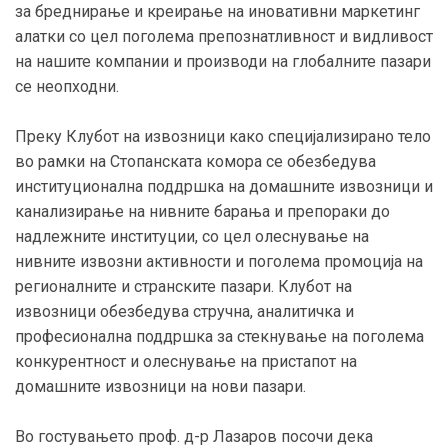
за бреднирање и креирање на иновативни маркетинг
алатки со цел поголема препознатливност и видливост
на нашите компании и производи на глобалните пазари
се неопходни.
Преку Клубот на извозници како специјализирано тело
во рамки на Стопанската комора се обезбедува
институционална поддршка на домашните извозници и
канализирање на нивните барања и препораки до
надлежните институции, со цел олеснување на
нивните извозни активности и поголема промоција на
регионалните и странските пазари. Клубот на
извозници обезбедува стручна, аналитичка и
професионална поддршка за стекнување на поголема
конкурентност и олеснување на пристапот на
домашните извозници на нови пазари.
Во гостувањето проф. д-р Лазаров посочи дека