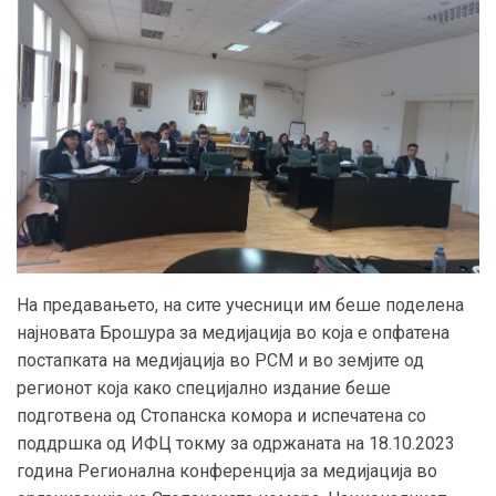
На предавањето, на сите учесници им беше поделена
најновата Брошура за медијација во која е опфатена
постапката на медијација во РСМ и во земјите од
регионот која како специјално издание беше
подготвена од Стопанска комора и испечатена со
поддршка од ИФЦ токму за одржаната на 18.10.2023
година Регионална конференција за медијација во