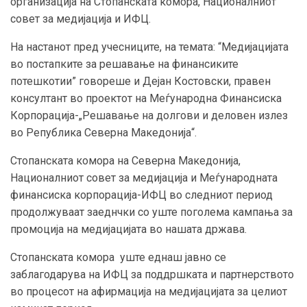
организација на Стопанската комора, Националниот
совет за медијација и ИФЦ.
На настанот пред учесниците, на темата: “Медијацијата
во постапките за решавање на финансиките
потешкотии” говореше и Дејан Костовски, правен
консултант во проектот на Меѓународна Финансиска
Корпорација-„Решавање на долгови и деловен излез
во Република Северна Македонија“.
Стопанската комора на Северна Македонија,
Националниот совет за медијација и Меѓународната
финансиска корпорација-ИФЦ во следниот период
продолжуваат заеднчки со уште поголема кампања за
промоција на медијацијата во нашата држава.
Стопанската комора уште еднаш јавно се
заблагодарува на ИФЦ за поддршката и партнерството
во процесот на афирмација на медијацијата за целиот