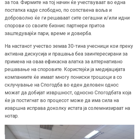
за тоа. Фирмите на тој начин ќе учествуваат во една
постапка каде слободно, по сопствена воља и
доброволно ќе ги решаваат сите сегашни и/или идни
спорови со своите бизнис партнери притоа
заштедувајќи пари, време и доверба.
На настанот учество земаа 30-тина учесници кои преку
активна дискусија и прашања беа заинтересирани за
примена на оваа ефикасна алатка за алтернативно
решавање на споровите. Користејќи ја медијацијата
компаниите ќе имаат многу пониски трошоци а со
склучување на Спогодба во еден деловен однос
можат да добијат извршност, односно Спогодбата која
ќе ја постигнат во процесот може да има сила на
извршна исправа доколку истата ја солемнизираат на
нотар.