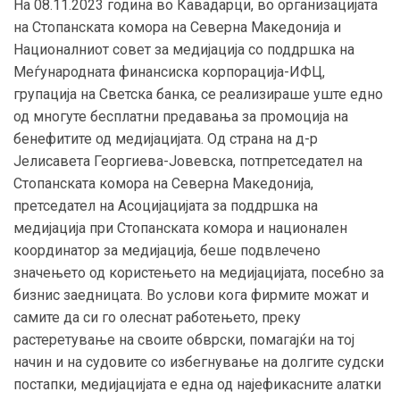
На 08.11.2023 година во Кавадарци, во организацијата
на Стопанската комора на Северна Македонија и
Националниот совет за медијација со поддршка на
Меѓународната финансиска корпорација-ИФЦ,
групација на Светска банка, се реализираше уште едно
од многуте бесплатни предавања за промоција на
бенефитите од медијацијата. Од страна на д-р
Јелисавета Георгиева-Јовевска, потпретседател на
Стопанската комора на Северна Македонија,
претседател на Асоцијацијата за поддршка на
медијација при Стопанската комора и национален
координатор за медијација, беше подвлечено
значењето од користењето на медијацијата, посебно за
бизнис заедницата. Во услови кога фирмите можат и
самите да си го олеснат работењето, преку
растеретување на своите обврски, помагајќи на тој
начин и на судовите со избегнување на долгите судски
постапки, медијацијата е една од најефикасните алатки