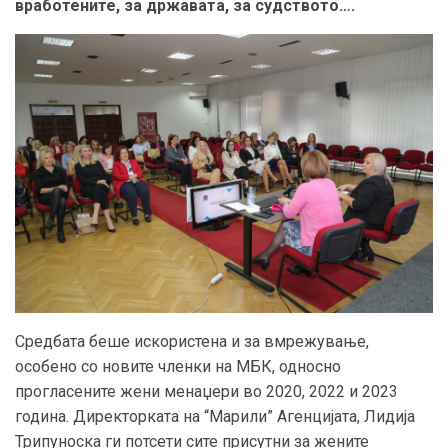
вработените, за државата, за судството…
.
Средбата беше искористена и за вмрe
жување
,
особено со новите членки на МБК, односно
прогласените жени менаџери во 2020, 2022 и 2023
година. Директорката на
“
Марили
”
Агенцијата
,
Лидија
Трипуноска ги потсети сите присутни за жените