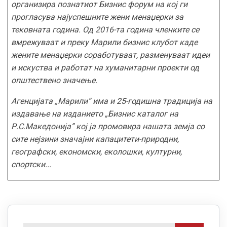
организира познатиот Бизнис форум на кој ги
прогласува најуспешните жени менаџерки за
тековната година. Од 2016-та година членките се
вмрежуваат и преку М
арили бизнис клуб
от
каде
жените
менаџерки
соработуваат, разменуваат идеи
и искуства и работат на хуманитарни проекти од
општествено значење.
Агенција
та
„Марили“
има
и
25-годишна традиција на
издавање на издание
то
„Бизнис каталог на
Р.С.Македонија” кој ја промовира нашата земја со
сите нејзини значајни капацитети-природни,
географски, економски, еколошки, културни,
спортски...