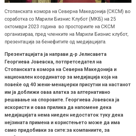
Стопанската комора на Северна Македонија (СКСМ) во
соработка со Марили Бизнис Клубот (МКБ) на 25
октомври 2023 година во просториите на СКСМ
организираа, пред членките на Марили Бизнис клубот,
презентација за бенефитите од медијацијата.
Презентацијата ја направи д-р Јелисавета
Георгиева Јовевска, потпретседател на
Стопанската комора на Северна Македонија и
национален координатор за медијација која на
повеќе од 40 жени-менаџерки присутни на настанот
им ја доближи оваа алатка за алтернативно
решавање на споровите. Георгиева Јовевска ја
искористи и оваа прилика да напомене дека
медијацијата нема ниеден недостаток туку дека
нејзината примена и користењето може да има
само придобивки за сите:
за компаниите, за