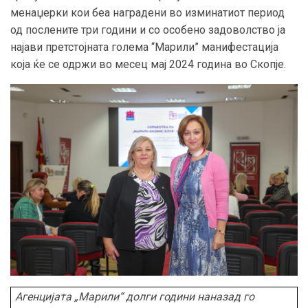
менаџерки кои беа наградени во изминатиот период
од послените три години и со особено задоволство ја
најави претстојната голема “Марили” манифестација
која ќе се одржи во месец мај 2024 година во Скопје.
Агенција
та
„Марили“
долги години наназад го