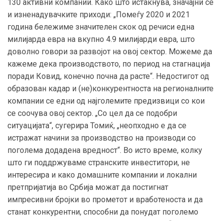
130 активни компании. Како што истакнува, значајни се
и изненадувачките приходи: „Помеѓу 2020 и 2021
година бележиме значителен скок од речиси една
милијарда евра на вкупно 4.9 милијарди евра, што
доволно говори за развојот на овој сектор. Можеме да
кажеме дека производството, по период на стагнација
поради Ковид, конечно почна да расте“. Недостигот од
образован кадар и (не)конкурентноста на регионалните
компании се едни од најголемите предизвици со кои
се соочува овој сектор. „Со цел да се подобри
ситуацијата“, сугерира Томиќ, „неопходно е да се
истражат начини за производство на производи со
поголема додадена вредност“. Во исто време, колку
што ги поддржуваме странските инвеститори, не
интересира и како домашните компании и локални
претпријатија во Србија можат да постигнат
импресивни бројки во прометот и вработеноста и да
станат конкурентни, способни да понудат поголемо