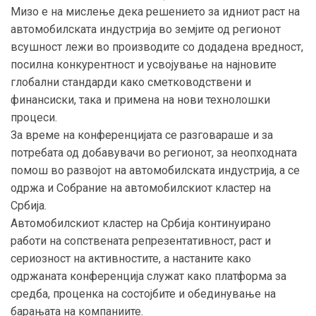
Мизо е на мислење дека решението за идниот раст на
автомобилската индустрија во земјите од регионот
всушност лежи во производите со додадена вредност,
посилна конкурентност и усвојување на најновите
глобални стандарди како сметководствени и
финансиски, така и примена на нови технолошки
процеси.
За време на конференцијата се разговараше и за
потребата од добавувачи во регионот, за неопходната
помош во развојот на автомобилската индустрија, а се
одржа и Собрание на автомобилскиот кластер на
Србија.
Автомобилскиот кластер на Србија континуирано
работи на сопствената репрезентативност, раст и
сериозност на активностите, а настаните како
одржаната конференција служат како платформа за
средба, проценка на состојбите и обединување на
барањата на компаниите.