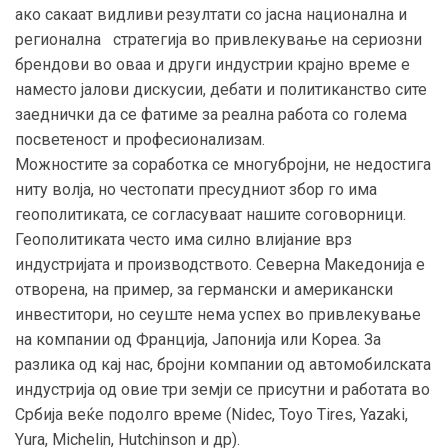
ако сакаат видливи резултати со јасна национална и
регионална стратегија во привлекување на сериозни
брендови во оваа и други индустрии крајно време е
наместо јалови дискусии, дебати и политиканство сите
заеднички да се фатиме за реална работа со голема
посветеност и професионализам.
Можностите за соработка се многубројни, не недостига
ниту волја, но честопати пресудниот збор го има
геополитиката, се согласуваат нашите соговорници.
Геополитиката често има силно влијание врз
индустријата и производството. Северна Македонија е
отворена, на пример, за германски и американски
инвеститори, но сеуште нема успех во привлекување
на компании од Франција, Јапонија или Кореа. За
разлика од кај нас, бројни компании од автомобилската
индустрија од овие три земји се присутни и работата во
Србија веќе подолго време (Nidec, Toyo Tires, Yazaki,
Yura, Michelin, Hutchinson и др).