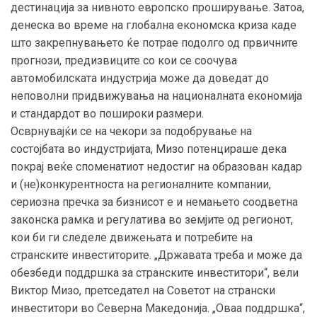
дестинација за нивното европско проширување. Затоа,
денеска во време на глобална економска криза каде
што закрепнувањето ќе потрае подолго од првичните
прогнози, предизвиците со кои се соочува
автомобилската индустрија може да доведат до
неповолни придвижувања на националната економија
и стандардот во пошироки размери.
Осврнувајќи се на чекори за подобрување на
состојбата во индустријата, Мизо потенцираше дека
покрај веќе споменатиот недостиг на образован кадар
и (не)конкурентноста на регионалните компании,
сериозна пречка за бизнисот е и немањето соодветна
законска рамка и регулатива во земјите од регионот,
кои би ги следеле движењата и потребите на
странските инвеститорите. „Државата треба и може да
обезбеди поддршка за странските инвеститори“, вели
Виктор Мизо, претседател на Советот на странски
инвеститори во Северна Македонија. „Оваа поддршка“,