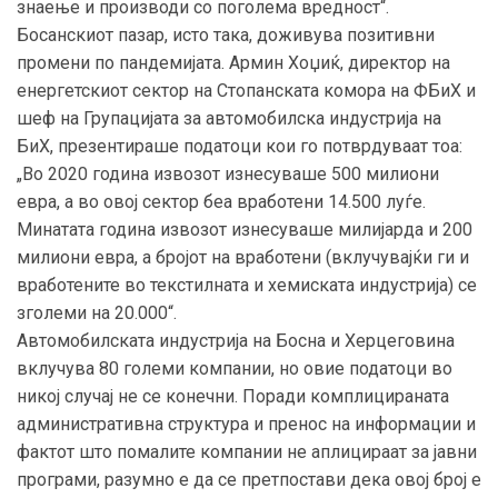
знаење и производи со поголема вредност“.
Босанскиот пазар, исто така, доживува позитивни
промени по пандемијата. Армин Хоџиќ, директор на
енергетскиот сектор на Стопанската комора на ФБиХ и
шеф на Групацијата за автомобилска индустрија на
БиХ, презентираше податоци кои го потврдуваат тоа:
„Во 2020 година извозот изнесуваше 500 милиони
евра, а во овој сектор беа вработени 14.500 луѓе.
Минатата година извозот изнесуваше милијарда и 200
милиони евра, а бројот на вработени (вклучувајќи ги и
вработените во текстилната и хемиската индустрија) се
зголеми на 20.000“.
Автомобилската индустрија на Босна и Херцеговина
вклучува 80 големи компании, но овие податоци во
никој случај не се конечни. Поради комплицираната
административна структура и пренос на информации и
фактот што помалите компании не аплицираат за јавни
програми, разумно е да се претпостави дека овој број е