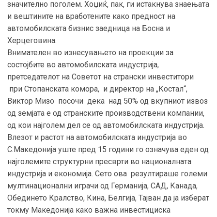
значително поголем. Хоџиќ, пак, ги истакнува знаењата
и вештините на вработените како предност на
автомобилската бизнис заедница на Босна и
Херцеговина.
Внимателен во изнесувањето на проекции за
состојбите во автомобилската индустрија,
претседателот на Советот на странски инвеститори
при Стопанската комора, и директор на „Костал“,
Виктор Мизо посочи дека над 50% од вкупниот извоз
од земјата е од странските производствени компании,
од кои најголем дел се од автомобилската индустрија.
Влезот и растот на автомобилската индустрија во
С.Македонија уште пред 15 години го означува еден од
најголемите структурни пресврти во националната
индустрија и економија. Сето ова резултираше големи
мултинационални играчи од Германија, САД, Канада,
Обединето Кралство, Кина, Белгија, Тајван да ја изберат
токму Македонија како важна инвестициска