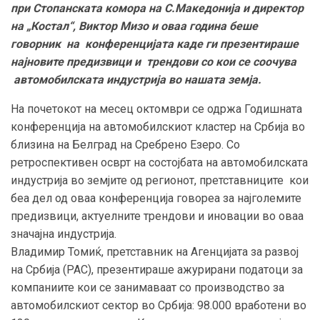
при Стопанската комора на С.Македонија и директор
на „Костал“, Виктор Мизо и оваа година беше
говорник на конференцијата каде ги презентираше
најновите предизвици и трендови со кои се соочува
автомобилската индустрија во нашата земја.
На почетокот на месец октомври се одржа Годишната
конференција на автомобилскиот кластер на Србија во
близина на Белград на Сребрено Езеро. Со
ретроспективен осврт на состојбата на автомобилската
индустрија во земјите од регионот, претставниците кои
беа дел од оваа конференција говореа за најголемите
предизвици, актуелните трендови и иновации во оваа
значајна индустрија.
Владимир Томиќ, претставник на Агенцијата за развој
на Србија (РАС), презентираше ажурирани податоци за
компаниите кои се занимаваат со производство за
автомобилскиот сектор во Србија: 98.000 вработени во