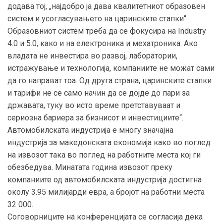
додава тој, „најдобро ја дава квалитетниот образовен
систем и усогласувањето на царинските стапки“.
Образовниот систем треба да се фокусира на Industry
4.0 и 5.0, како и на електроника и мехатроника. Ако
владата не инвестира во развој, лаборатории,
истражување и технологија, компаниите не можат сами
да го направат тоа. Од друга страна, царинските стапки
и тарифи не се само начин да се дојде до пари за
државата, туку во исто време претставуваат и
сериозна бариера за бизнисот и инвестициите“.
Автомобилската индустрија е многу значајна
индустрија за македонската економија како во поглед
на извозот така во поглед на работните места кој ги
обезбедува. Минатата година извозот преку
компаниите од автомобилската индустрија достигна
околу 3.95 милијарди евра, а бројот на работни места
32 000.
Соговорниците на конференцијата се согласија дека