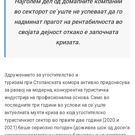
Најголем дел од домапните компании
во секторот се`уште не успеваат да го
надминат прагот на рентабилноста во
својата дејност откако е започната
кризата.
Здружението
за угостителство и
туризам
при
Стопанската комора
активно придонесува
за
развој на модерна, конкурентна туристичка
индустрија на професионална основа.
Само во
последните три години во услови на се`уште
актуелната мулти криза во која угостителско
туристичкиот сектор во првите две години (2020 и
2021) беше сериозно погоден (доживеа шок од досега