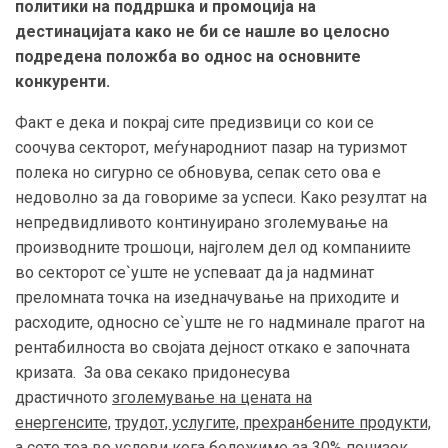
политики на поддршка и промоција на
дестинацијата како не би се нашле во целосно
подредена положба во однос на основните
конкуренти.
Факт е дека и покрај сите предизвици со кои се
соочува секторот,
меѓународниот
пазар на туризмот
полека но сигурно се обновува, сепак сето ова е
недоволно за да говориме за успеси. Како резултат на
непредвидливото континуирано зголемување на
производните трошоци, најголем дел од компаниите
во секторот се`уште не успеваат да ја надминат
преломната точка на изедначување на приходите и
расходите, односно се`уште не го надминале прагот на
рентабилноста во својата дејност откако е започната
кризата. За ова секако придонесува
драстичното
зголемување на цената на
енергенсите,
трудот, услугите, прехранбените продукти,
а сето тоа во услови кога бележиме за 30% понизок