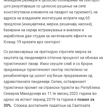
невидени размери и целосно блокирање на секторот
што резултираше со целосно рушење на сите
конститутивни елементи на пазарот на туризмот), на
адреса на владините институции испрати над 65
предлози (иницијативи, мерки, решенија, насоки),
базирани на серија истражувања и анализи и
изработени две студии за негативните ефекти на
Ковид-19 кризата врз секторот.
Со релаксирање на претходно строгите мерки за
заштита од пандемијата отпочна процесот на обнова на
туристичкиот пазар. Иако сеуште слаб и со бројни
предизвици туристичкиот сектор постепено се
рехабилитира од шокот кој беше предизвикан од
здравствената пандемија.
Сепак, о
стварениот
туристички промет на странски туристи во Република
Северна Македонија во 11 те месец 2022 година во
однос на истиот период 2019-та година е
помал за
30%.
Според достапните податоци од Светската