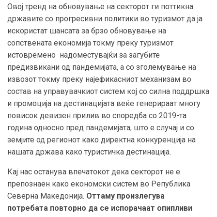
Овој тренд на обновување на секторот ги поттикна
државите со прогресивни политики во туризмот да ја
искористат шансата за брзо обновување на
сопствената економија токму преку туризмот
истовремено надоместувајќи за загубите
предизвикани од пандемијата, а со зголемување на
извозот токму преку најефикасниот механизам во
состав на управувачкиот систем кој со силна
поддршка
и промоција на дестинацијата веќе генерираат многу
повисок девизен прилив во споредба со 2019-та
година односно пред пандемијата
, што е случај и со
земјите од регионот како директна конкуренција на
нашата држава како туристичка дестинација
.
Кај нас останува впечатокот дека секторот не е
препознаен како економски систем во Република
Северна Македонија.
Оттаму произлегува
потребата
повторно
да се испорачаат опипливи