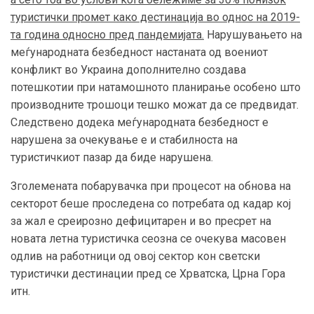
туристички промет како дестинација во однос на 2019-
та година односно пред пандемијата.
Нарушувањето на
меѓународната безбедност настаната од воениот
конфликт во Украина дополнително создава
потешкотии при натамошното планирање особено што
производните трошоци тешко можат да се предвидат.
Следствено додека меѓународната безбедност е
нарушена за очекување е и стабилноста на
туристичкиот пазар да биде нарушена.
Зголемената побарувачка при процесот на обнова на
секторот беше проследена со
потребата од
кад
а
р
кој
за жал е среирозно дефицитарен и во пресрет на
новата летна туристичка сеозна се очекува масовен
одлив на работници од овој сектор кон светски
туристички дестинации пред се Хрватска, Црна Гора
итн.