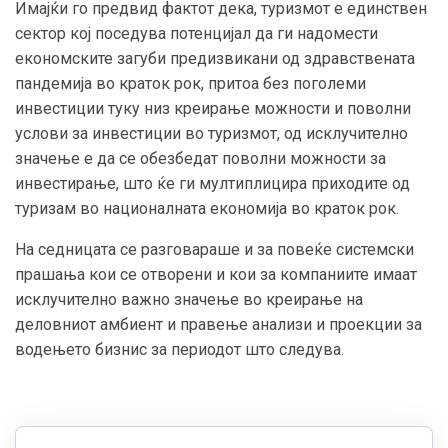
Имајќи го предвид фактот дека, туризмот е е
динствен
сектор кој поседува потенцијал да ги надомести
економските загуби предизвикани од здравствената
пандемија во краток рок, притоа без поголеми
инвестиции туку низ креирање можности и поволни
услови за инвестиции во туризмот
, од исклучително
значење е да се обезбедат
поволни можности за
инвестирање,
што ќе ги
мултиплицира приходите од
туризам во националната економија во краток рок.
На седницата се разговараше и за повеќе системски
прашања кои се отворени и кои за компаниите имаат
исклучително важно значење во креирање на
деловниот амбиент и правење анализи и проекции за
водењето бизнис за периодот што следува.