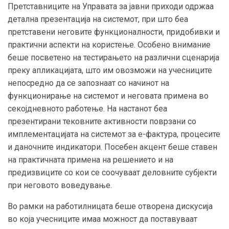
Претставниците на Управата за јавни приходи одржаа
детална презентација на системот, при што беа
претставени неговите функционалности, придобивки и
практични аспекти на користење. Особено внимание
беше посветено на тестирањето на различни сценарија
преку апликацијата, што им овозможи на учесниците
непосредно да се запознаат со начинот на
функционирање на системот и неговата примена во
секојдневното работење. На настанот беа
презентирани тековните активности поврзани со
имплементацијата на системот за е-фактура, процесите
и даночните индикатори. Посебен акцент беше ставен
на практичната примена на решението и на
предизвиците со кои се соочуваат деловните субјекти
при неговото воведување.
Во рамки на работилницата беше отворена дискусија
во која учесниците имаа можност да поставуваат