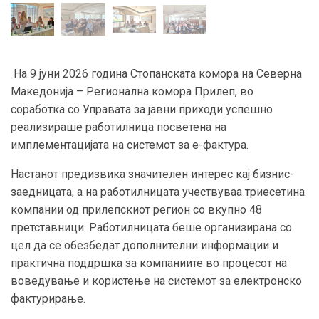
На 9 јуни 2026 година Стопанската комора на Северна
Македонија – Регионална комора Прилеп, во
соработка со Управата за јавни приходи успешно
реализираше работилница посветена на
имплементацијата на системот за е-фактура.
Настанот предизвика значителен интерес кај бизнис-
заедницата, а на работилницата учествуваа триесетина
компании од прилепскиот регион со вкупно 48
претставници. Работилницата беше организирана со
цел да се обезбедат дополнителни информации и
практична поддршка за компаниите во процесот на
воведување и користење на системот за електронско
фактурирање.