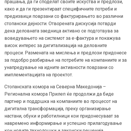
прашања, да ги споделат своите искуства и предлози,
како и да ги презентираат специфичните потреби и
предизвици поврзани со фактурирањето во различни
стопански дејности. Отворената дискусија потврди
дека деловната заедница активно се подготвува за
воведувањето на системот за е-фактура и покажува
висок интерес за дигитализација на деловните
процеси. Размената на мислења и предлози придонесе
за подобро разбирање на потребите на компаниите и за
унапредување на идните активности поврзани со
имплементацијата на проектот.
Стопанската комора на Северна Македонија –
Регионална комора Прилеп ќе продолжи да биде
партнер и поддршка на компаниите во процесот на
дигитална трансформација, преку организирање
настани, обуки и работилници кои придонесуваат за
навремено информирање и успешно прилагодување
кон новите технолошки и законски решенија.