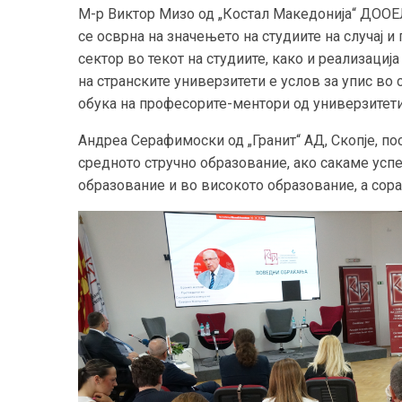
М-р Виктор Мизо од „Костал Македонија“ ДООЕЛ,
се осврна на значењето на студиите на случај 
сектор во текот на студиите, како и реализација
на странските универзитети е услов за упис во 
обука на професорите-ментори од универзитети
Андреа Серафимоски од „Гранит“ АД, Скопје, п
средното стручно образование, ако сакаме усп
образование и во високото образование, а сор