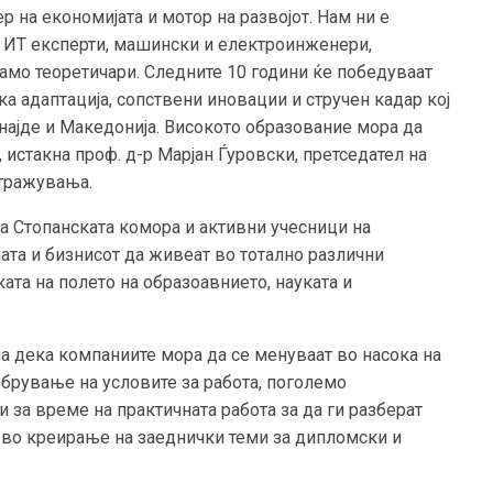
р на економијата и мотор на развојот. Нам ни е
, ИТ експерти, машински и електроинженери,
 само теоретичари. Следните 10 години ќе победуваат
а адаптација, сопствени иновации и стручен кадар кој
 најде и Македонија. Високото образование мора да
, истакна проф. д-р Марјан Ѓуровски, претседател на
стражувања.
на Стопанската комора и активни учесници на
ата и бизнисот да живеат во тотално различни
ата на полето на образоавнието, науката и
кна дека компаниите мора да се менуваат во насока на
обрување на условите за работа, поголемо
 за време на практичната работа за да ги разберат
и во креирање на заеднички теми за дипломски и