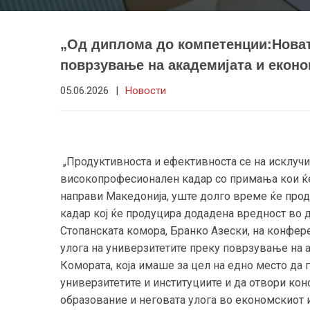
„Од диплома до компетенции:Новат
поврзување на академијата и еконо
05.06.2026
|
Новости
„Продуктивноста и ефективноста се на исклуч
високопрофесионален кадар со примања кои ќе 
направи Македонија, уште долго време ќе прод
кадар кој ќе продуцира додадена вредност во д
Стопанската комора, Бранко Азески, на конфер
улога на универзитетите преку поврзување на а
Комората, која имаше за цел на едно место да г
универзитетите и институциите и да отвори кон
образование и неговата улога во економскиот и