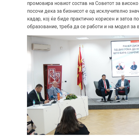
промовира новиот состав на Советот за високо
посочи дека за бизнисот е од исклучително зна
кадар, кој ќе биде практично корисен и затоа п
образование, треба да се работи и на модел за