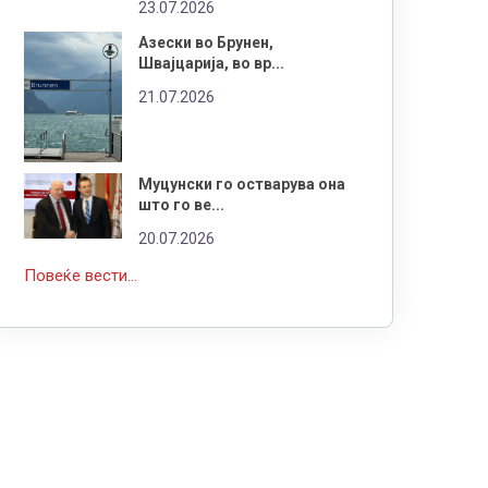
23.07.2026
Азески во Брунен,
Швајцарија, во вр...
21.07.2026
Муцунски го остварува она
што го ве...
20.07.2026
Повеќе вести...