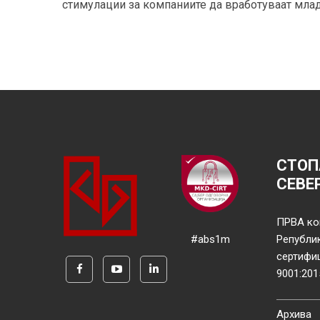
стимулации за компаниите да вработуваат млад
СТОП
СЕВЕ
ПРВА ко
#abs1m
Републи
сертифи
9001:201
Архива