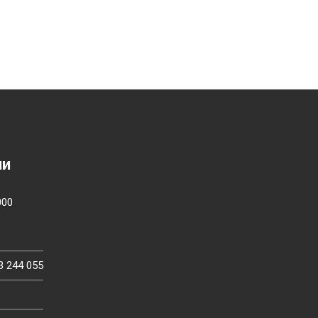
ии
000
3 244 055