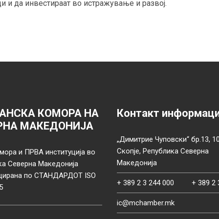
и и да инвестираат во истражување и развој.
АНСКА КОМОРА НА
Контакт информац
РНА МАКЕДОНИЈА
„Димитрие Чуповски“ бр.13, 1
Скопје, Република Северна
мора и ПРВА институција во
Македонија
ка Северна Македонија
цирана по СТАНДАРДОТ ISO
+ 389 2 3 244 000
+ 389 2 
5
ic@mchamber.mk