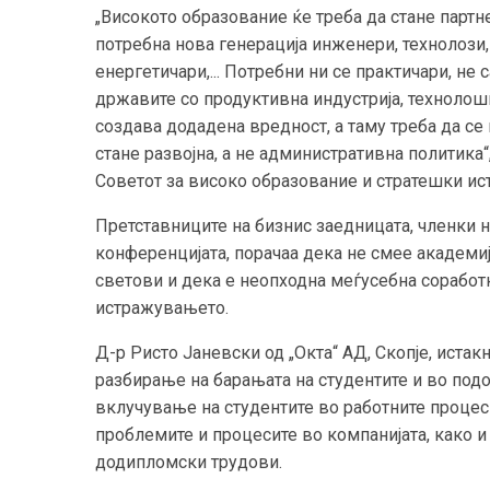
„Високото образование ќе треба да стане партне
потребна нова генерација инженери, технолози
енергетичари,... Потребни ни се практичари, не
државите со продуктивна индустрија, технолошк
создава додадена вредност, а таму треба да се
стане развојна, а не административна политика“
Советот за високо образование и стратешки и
Претставниците на бизнис заедницата, членки 
конференцијата, порачаа дека не смее академиј
светови и дека е неопходна меѓусебна соработк
истражувањето.
Д-р Ристо Јаневски од „Окта“ АД, Скопје, иста
разбирање на барањата на студентите и во под
вклучување на студентите во работните процеси
проблемите и процесите во компанијата, како 
додипломски трудови.