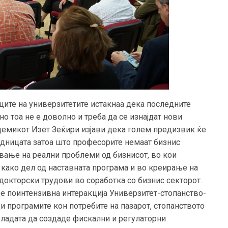
ите на универзитетите истакнаа дека последните
но тоа не е доволно и треба да се изнајдат нови
демикот Изет Зеќири изјави дека голем предизвик ќе
едницата затоа што професорите немаат бизнис
вање на реални проблеми од бизнисот, во кои
 како дел од наставната програма и во креирање на
докторски трудови во соработка со бизнис секторот.
е поинтензивна интеракција Универзитет-стопанство-
ди програмите кон потребите на пазарот, стопанството
 Владата да создаде фискални и регулаторни