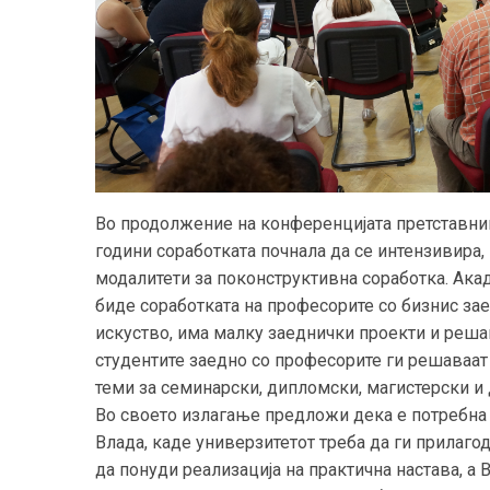
Во продолжение на конференцијата претставниц
години соработката почнала да се интензивира, 
модалитети за поконструктивна соработка. Ака
биде соработката на професорите со бизнис за
искуство, има малку заеднички проекти и реша
студентите заедно со професорите ги решаваат
теми за семинарски, дипломски, магистерски и 
Во своето излагање предложи дека е потребна 
Влада, каде универзитетот треба да ги прилаго
да понуди реализација на практична настава, а