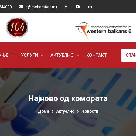
244000
ic@mchamber.mk
РАЊЕ
УСЛУГИ
АКТУЕЛНО
КОНТАКТ
СТА
Најново од комората
Дома
Актуелно
Новости