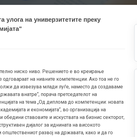
а улога на универзитетите преку
мијата"
ително ниско ниво. Решението е во креирање
одговараат на нивните компетенции. Ако тоа не го
олжи да извезува млади луѓе, наместо да создаваме
ржавата внатре“, порача претседателот на
енцијата на тема „Од диплома до компетeнции: новата
кадемијата и економијата“, во организација на
и обедини ставовите и искуствата на бизнис секторот,
структивен дијалог за иднината на високото
 општествениот развој на државата, како и да го