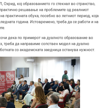
 Охрид, кој образованието го стекнал во странство,
и практично решавање на проблемите од реалниот
 на практичната обука, посебно во летниот период, која
следната година. Истовремено, треба да се работи и на
те.
осочи дека по примерот на дуалното образование во
ех, треба да направиме сопствен модел на дуално
аботката со академската заедница останува нужност.