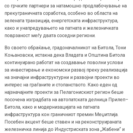
со грчките партнери за натамошно продлабочување на
прекуграничната соработка, особено во областа на
зелената транзиција, енергетската инфраструктура,
како и унапредувањето на патната и железничката
поврзаност меѓу двата соседни региони.
Во своето обраќање, градоначалникот на Битола, Тони
Коњановски, истакна дека Владата и Општина Битола
континуирано работат на создавање поволни услови
за инвестирање и економски развој преку реализација
на значајни инфраструктурни и развојни проекти во
интерес на граѓаните и стопанството. Како еден од
најзначајните проекти за Пелагонискиот регион беше
посочена изградбата на автопатската делница Прилеп–
Битола, како и модернизацијата на патната
инфраструктура кон граничниот премин Меџитлија.
Посебен акцент беше ставен и на реконструираната
железничка линија до Индустриската зона „Жабени“ и