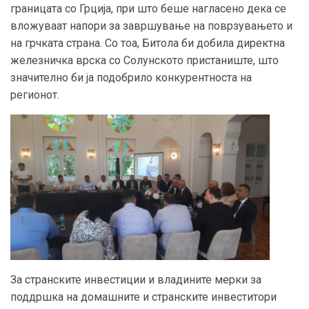
границата со Грција, при што беше нагласено дека се
вложуваат напори за завршување на поврзувањето и
на грчката страна. Со тоа, Битола би добила директна
железничка врска со Солунското пристаниште, што
значително би ја подобрило конкурентноста на
регионот.
За странските инвестиции и владините мерки за
поддршка на домашните и странските инвеститори