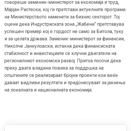
говореше заменик-министерот за економија и труд,
Марјан Ристески, кој ги претстави актуелните програми
на Министерството наменети за бизнис секторот. Тој
оцени дека Индустриската зона „Жабени“ претставува
успешен пример кој е гордост не само за Битола, туку
и за целата држава. Заменик-министерот за финансии,
Николче Јанкуловски, истакна дека финансиската
стабилност и инвестициите се клучни двигатели на
регионалниот економски развој. Притоа посочи дека
преку двата владини повика за поддршка на
општините се реализираат бројни проекти кои веќе
даваат видливи резултати и придонесуваат за јакнење
на локалната и националната економија.