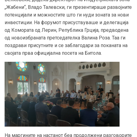
„Жабени“, Владо Талевски, ги презентираше развојните
потенцијали и можностите што ги нуди зоната за нови
инвестиции. На форумот присуствуваше и делегација
од Комората од Лерин, Република Грција, предводена
од новоизбраната претседателка Валина Роза. Таа ги
поздрави присутните и се заблагодари за поканата на
својата прва официјална посета на Битола.
На маргините на настанот беа продолжени разговорите