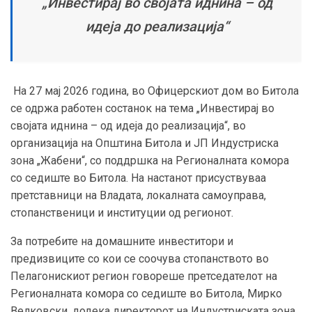
„Инвестирај во својата иднина – од
идеја до реализација“
На 27 мај 2026 година, во Офицерскиот дом во Битола
се одржа работен состанок на тема „Инвестирај во
својата иднина – од идеја до реализација“, во
организација на Општина Битола и ЈП Индустриска
зона „Жабени“, со поддршка на Регионалната комора
со седиште во Битола. На настанот присуствуваа
претставници на Владата, локалната самоуправа,
стопанственици и институции од регионот.
За потребите на домашните инвеститори и
предизвиците со кои се соочува стопанството во
Пелагонискиот регион говореше претседателот на
Регионалната комора со седиште во Битола, Мирко
Велковски, додека директорот на Индустриската зона