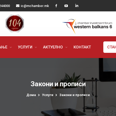
244000
ic@mchamber.mk
РАЊЕ
УСЛУГИ
АКТУЕЛНО
КОНТАКТ
СТА
Закони и прописи
Дома
Услуги
Закони и прописи