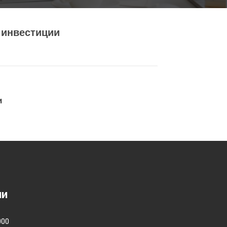
 инвестиции
и
ии
000