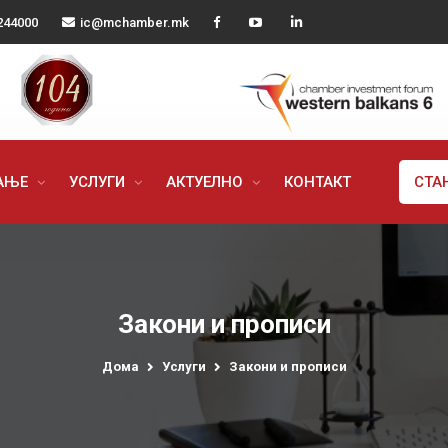
244000
ic@mchamber.mk
РАЊЕ
УСЛУГИ
АКТУЕЛНО
КОНТАКТ
СТА
Закони и прописи
Дома
Услуги
Закони и прописи