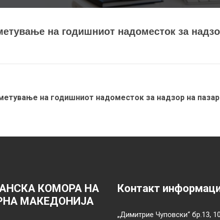
метување на годишниот надоместок за надзо
сметување на годишниот надоместок за надзор на паза
АНСКА КОМОРА НА
Контакт информац
РНА МАКЕДОНИЈА
„Димитрие Чуповски“ бр.13, 1