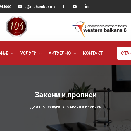
244000
ic@mchamber.mk
РАЊЕ
УСЛУГИ
АКТУЕЛНО
КОНТАКТ
СТА
Закони и прописи
Дома
Услуги
Закони и прописи