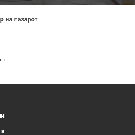
р на пазарот
рот
ии
000