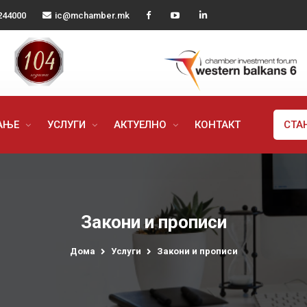
244000
ic@mchamber.mk
РАЊЕ
УСЛУГИ
АКТУЕЛНО
КОНТАКТ
СТА
Закони и прописи
Дома
Услуги
Закони и прописи