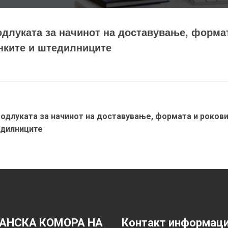
одлуката за начинот на доставување, форма
нките и штедилниците
 одлуката за начинот на доставување, формата и роков
едилниците
АНСКА КОМОРА НА
Контакт информац