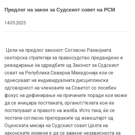
Предлог на закон за Судскиот совет на РСМ
14.05.2025
Цели на предлог законот: Согласно Развојната
секторска стратегија за правосудство предвидено е
ревидирање на одредбите од Законот за Судскиот
совет на Република Северна Македонија кои се
однесуваат на индивидуалната дисциплинска
одговорност на членовите на Советот со посебен
фокус на дефинирање на причините поради кои може
да се иницира постпаката, органот/телата кои ќе
постапуваат и правото на жалба. Исто така, ќе се
постапи согласно препораките од извештајот од
Оценската мисија на Судскиот совет.Целта на
законските измени е да се зајакне независноста на