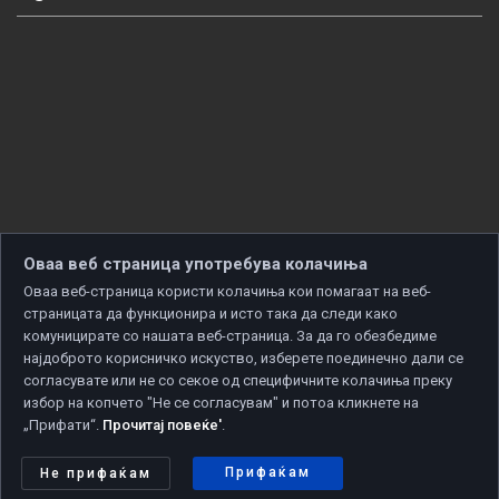
Оваа веб страница употребува колачиња
Оваа веб-страница користи колачиња кои помагаат на веб-
страницата да функционира и исто така да следи како
комуницирате со нашата веб-страница. За да го обезбедиме
најдоброто корисничко искуство, изберете поединечно дали се
согласувате или не со секое од специфичните колачиња преку
избор на копчето "Не се согласувам" и потоа кликнете на
„Прифати“.
Прочитај повеќе'
.
Copyright © 2026 Developed by
Unet
. All rights reserved.
Политика за приватност
|
Политика за колачиња
Прифаќам
Не прифаќам