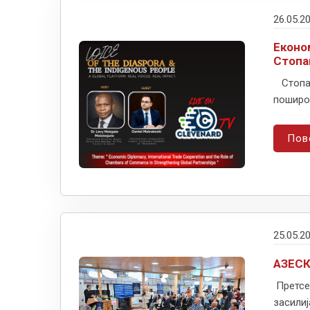
26.05.2
Еконо
Стопа
Стопан
поширо
Пов
25.05.2
АЗЕСК
Претсед
засилиј