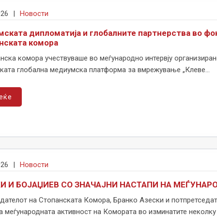
026
|
Новости
мската дипломатија и глобалните партнерства во фок
нската комора
ска комора учествуваше во меѓународно интервју организирано
ката глобална медиумска платформа за вмрежување „Клеве...
еќе
026
|
Новости
И И БОЈАЏИЕВ СО ЗНАЧАЈНИ НАСТАПИ НА МЕЃУНА
ателот на Стопанската Комора, Бранко Азески и потпретседател
а меѓународната активност на Комората во изминатите неколку 