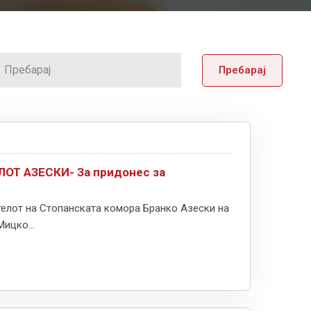
Пребарај
Т АЗЕСКИ- За придонес за
телот на Стопанската комора Бранко Азески на
ицко...