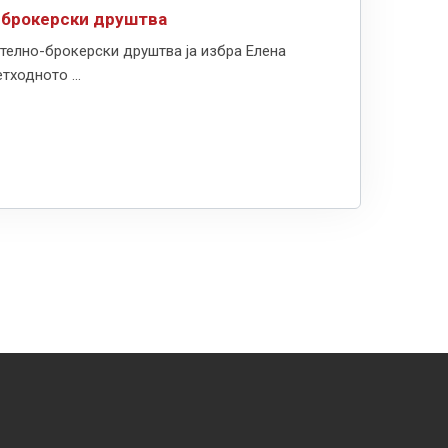
о-брокерски друштва
ително-брокерски друштва ја избра Елена
тходното ...