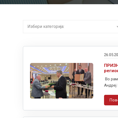
26.05.2
ПРИЗН
регио
Во рамк
Андреј 
Пов