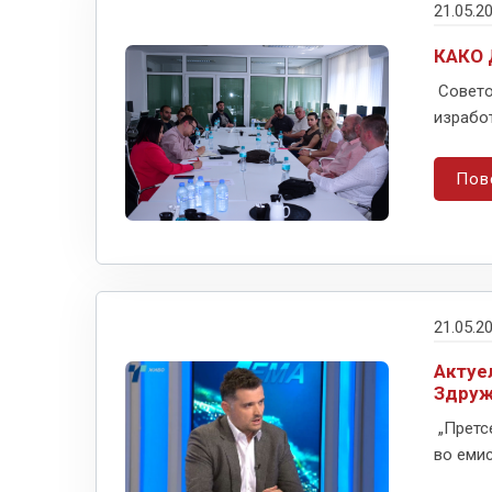
21.05.2
КАКО 
Совето
изработ
Пов
21.05.2
Актуе
Здруж
„Претс
во емис