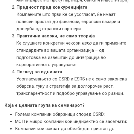
Предност пред конкуренцијата
Компаниите што први ќе се усогласат, ќе имаат
полесен пристап до финансии, европски пазари и
доверба од странски партнери.
Практични насоки, не само теорија
Ќе слушнете конкретни чекори
како
да ги примените
стандардите во вашата организација – од
подготовка на извештаи до интеграција во
корпоративното управување.
Поглед во иднината
Усогласувањето со CSRD и ESRS не е само законска
обврска, туку и стратегија за долгорочен раст,
транспарентност и подобро управување со ризици.
Која е целната група на семинарот?
Големи компании обврзници според CSRD;
МСП и микро компании кои индиректно се засегнати;
Компании кои сакаат да обезбедат пристап до