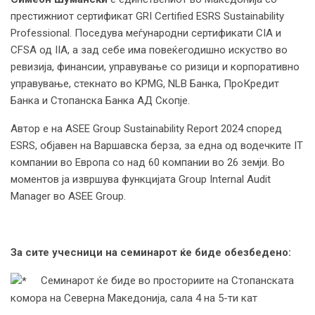
престижниот сертификат GRI Certified ESRS Sustainability
Professional. Поседува меѓународни сертификати CIA и
CFSA од IIA, а зад себе има повеќегодишно искуство во
ревизија, финансии, управување со ризици и корпоративно
управување, стекнато во KPMG, NLB Банка, ПроКредит
Банка и Стопанска Банка АД Скопје.
Автор е на ASEE Group Sustainability Report 2024 според
ESRS, објавен на Варшавска берза, за една од водечките IT
компании во Европа со над 60 компании во 26 земји. Во
моментов ја извршува функцијата Group Internal Audit
Manager во ASEE Group.
За сите учесници на семинарот ќе биде обезбедено:
Семинарот ќе биде во просториите на Стопанската
комора на Северна Македонија, сала 4 на 5-ти кат