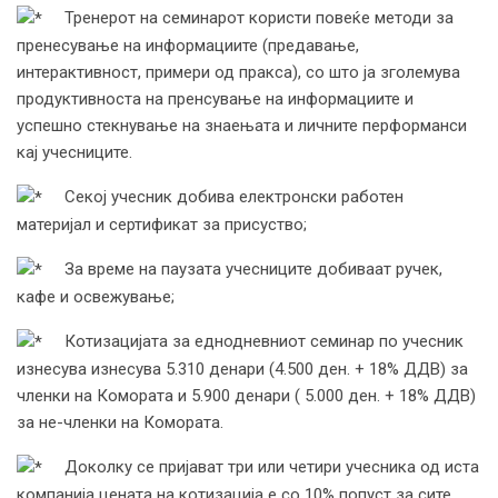
Тренерот на семинарот користи повеќе методи за
пренесување на информациите (предавање,
интерактивност, примери од пракса), со што ја зголемува
продуктивноста на пренсување на информациите и
успешно стекнување на знаењата и личните перформанси
кај учесниците.
Секој учесник добива електронски работен
материјал и сертификат за присуство;
За време на паузата учесниците добиваат ручек,
кафе и освежување;
Котизацијата за еднодневниот семинар по учесник
изнесува изнесува 5.310 денари (4.500 ден. + 18% ДДВ) за
членки на Комората и 5.900 денари ( 5.000 ден. + 18% ДДВ)
за не-членки на Комората.
Доколку се пријават три или четири учесника од иста
компанија цената на котизација е со 10% попуст за сите