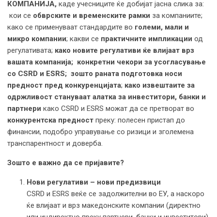
КОМПАНИЈА
,
каде учесниците ќе добијат јасна слика за:
кои се
обврските и временските рамки
за компаниите;
како се применуваат стандардите во
големи, мали и
микро компании
; какви се
практичните импликации
од
регулативата;
к
ако новите регулативи ќе влијаат врз
вашата компанија
;
к
онкретни чекори за усогласување
со CSRD и ESRS
;
з
ошто раната подготовка носи
предност пред конкуренцијата
;
к
ако извештаите за
одржливост стануваат алатка за инвеститори, банки и
партнери
како CSRD и ESRS можат да се претворат во
конкурентска предност
преку: полесен пристап до
финансии, подобро управување со ризици и зголемена
транспарентност и доверба.
Зошто е важно да се пријавите?
Нови регулативи – нови предизвици
CSRD и ESRS веќе се задолжителни во ЕУ, а наскоро
ќе влијаат и врз македонските компании (директно
или индиректно преку партнери, банки и инвеститори).