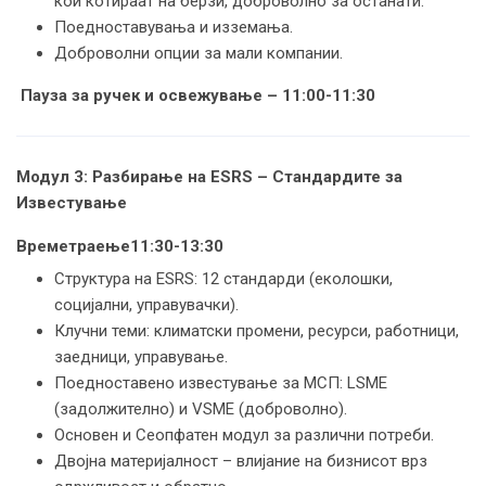
кои котираат на берзи, доброволно за останати.
Поедноставувања и изземања.
Доброволни опции за мали компании.
Пауза за ручек и освежување – 11:00-11:30
Модул 3: Разбирање на ESRS – Стандардите за
Известување
Времетраење11:30-13:30
Структура на ESRS: 12 стандарди (еколошки,
социјални, управувачки).
Клучни теми: климатски промени, ресурси, работници,
заедници, управување.
Поедноставено известување за МСП: LSME
(задолжително) и VSME (доброволно).
Основен и Сеопфатен модул за различни потреби.
Двојна материјалност – влијание на бизнисот врз