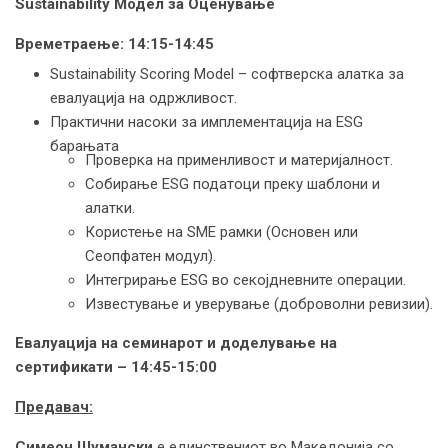
Sustainability
Модел за Оценување
Времетраење:
14:15-14:45
Sustainability Scoring Model – софтверска алатка за
евалуација на одржливост.
Практични насоки за имплементација на ESG
барањата
Проверка на применливост и материјалност.
Собирање ESG податоци преку шаблони и
алатки.
Користење на SME рамки (Основен или
Сеопфатен модул).
Интегрирање ESG во секојдневните операции.
Известување и уверување (доброволни ревизии).
Евалуација на семинарот и доделување на
сертификати – 14:45-15:00
Предавач:
Симеон Шумански
е единствениот во Македонија со