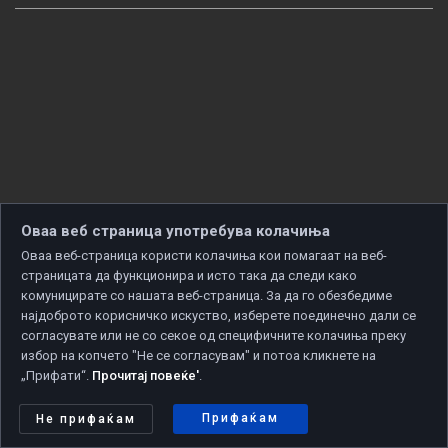
Оваа веб страница употребува колачиња
Оваа веб-страница користи колачиња кои помагаат на веб-
страницата да функционира и исто така да следи како
комуницирате со нашата веб-страница. За да го обезбедиме
најдоброто корисничко искуство, изберете поединечно дали се
согласувате или не со секое од специфичните колачиња преку
избор на копчето "Не се согласувам" и потоа кликнете на
„Прифати“.
Прочитај повеќе'
.
Copyright © 2026 Developed by
Unet
. All rights reserved.
Политика за приватност
|
Политика за колачиња
Прифаќам
Не прифаќам