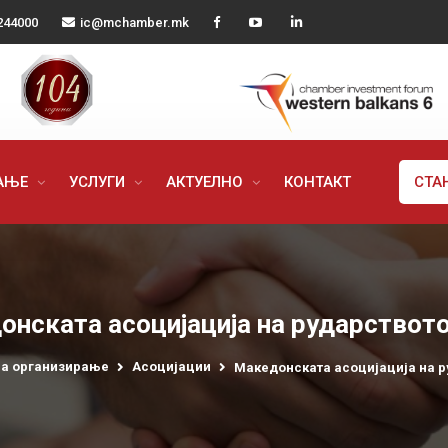
244000
ic@mchamber.mk
РАЊЕ
УСЛУГИ
АКТУЕЛНО
КОНТАКТ
СТА
нската асоцијација на рударствот
а организирање
Асоцијации
Македонската асоцијација на р