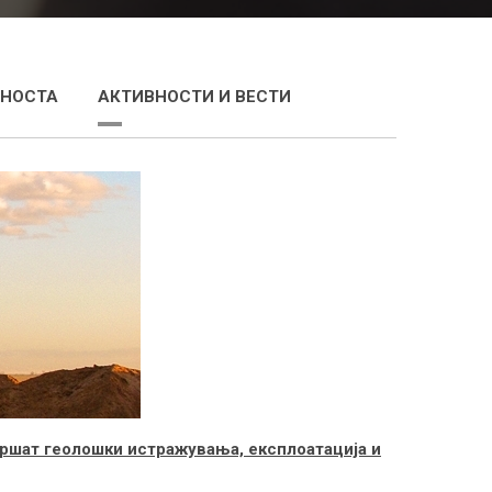
ЈНОСТА
АКТИВНОСТИ И ВЕСТИ
вршат геолошки истражувања, експлоатација и