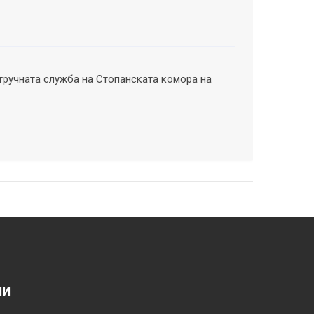
тручната служба на Стопанската комора на
ии