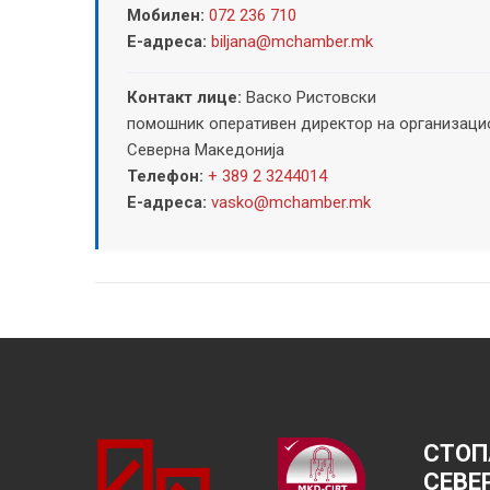
Мобилен:
072 236 710
Е-адреса:
biljana@mchamber.mk
Контакт лице:
Васко Ристовски
помошник оперативен директор на организацио
Северна Македонија
Телефон:
+ 389 2 3244014
Е-адреса:
vasko@mchamber.mk
СТОП
СЕВЕ