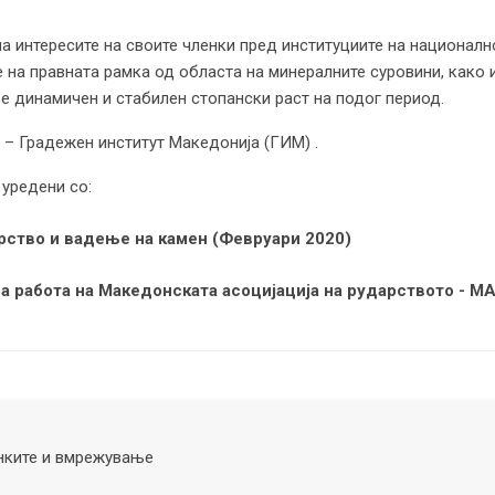
на интересите на своите членки пред институциите на национал
е на правната рамка од областа на минералните суровини, како
е динамичен и стабилен стопански раст на подог период.
и
– Градежен институт Македонија (ГИМ) .
 уредени со:
арство и вадење на камен (Февруари 2020)
на работа на Македонската асоцијација на рударството - М
нките и вмрежување