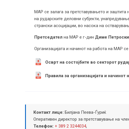
МАР се залага за претставувањето и заштита 
на рударските деловни субјекти, унапредувањ
странски асоцијации, во насока на остварувањ
Претседател
на МАР е г-дин
Диме Петроск
Организацијата и начинот на работа на МАР се
Осврт на состојбите во секторот руд
Правила за организацијата и начинот 
Контакт лице:
Билјана Пеева-Ѓуриќ
Оперативен директор за претставување на чле
Телефон:
+ 389 2 3244034
,