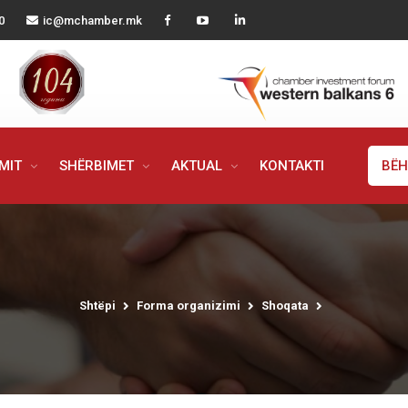
0
ic@mchamber.mk
IMIT
SHËRBIMET
AKTUAL
KONTAKTI
BËH
Shtëpi
Forma organizimi
Shoqata