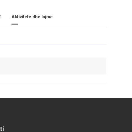
Ë
Aktivitete dhe lajme
ti