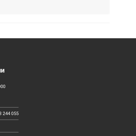
ии
000
3 244 055