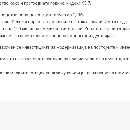
тво како и претходната година, индекс 99,7.
водство оваа дејност учествува со 2,35%.
 така бележи пораст во послените неколку години. Имано, од р
ва над 100 милиони американски долари. Увозот на производи о
аменет за производните процеси во дел од индустријата.
варливи се инвестициите за модернизација на постојните и инве
штитата на човековата средина за пречистување на почвата, ка
тични маси инвестиции за згрижување и рециклирање на истите 