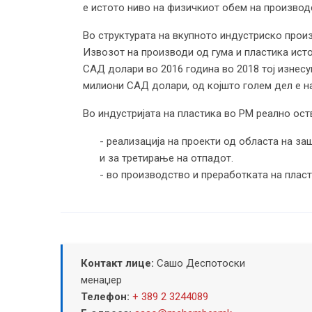
е истото ниво на физичкиот обем на производс
Во структурата на вкупното индустриско произ
Извозот на производи од гума и пластика исто
САД долари во 2016 година во 2018 тој изнесу
милиони САД долари, од којшто голем дел е н
Во индустријата на пластика во РМ реално ост
- реализација на проекти од областа на за
и за третирање на отпадот.
- во производство и преработката на плас
Контакт лице:
Сашо Деспотоски
менаџер
Телефон:
+ 389 2 3244089