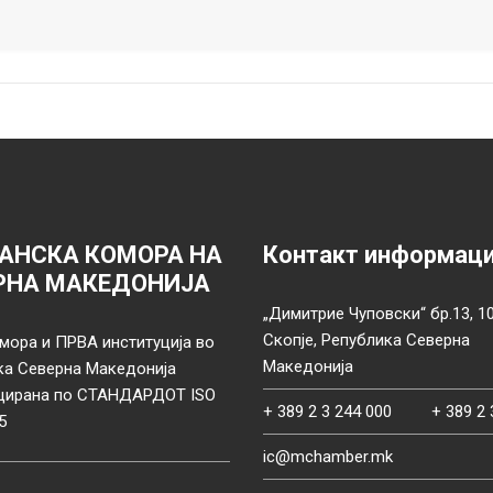
АНСКА КОМОРА НА
Контакт информац
РНА МАКЕДОНИЈА
„Димитрие Чуповски“ бр.13, 1
Скопје, Република Северна
мора и ПРВА институција во
Македонија
ка Северна Македонија
цирана по СТАНДАРДОТ ISO
+ 389 2 3 244 000
+ 389 2 
5
ic@mchamber.mk