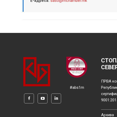
Е-адреса:
saso@mchamber.mk
СТОП
СЕВЕ
ПРВА ко
#abs1m
Републи
сертифи
9001:201
Архива