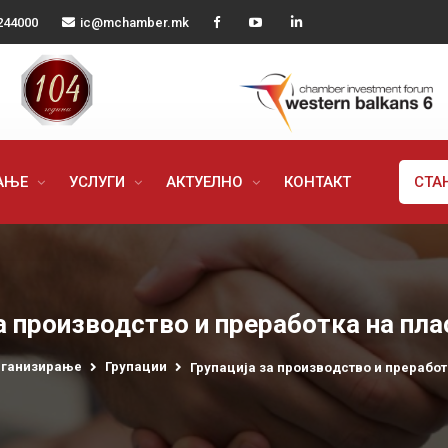
244000
ic@mchamber.mk
РАЊЕ
УСЛУГИ
АКТУЕЛНО
КОНТАКТ
СТА
а производство и преработка на пл
рганизирање
Групации
Групација за производство и преработ