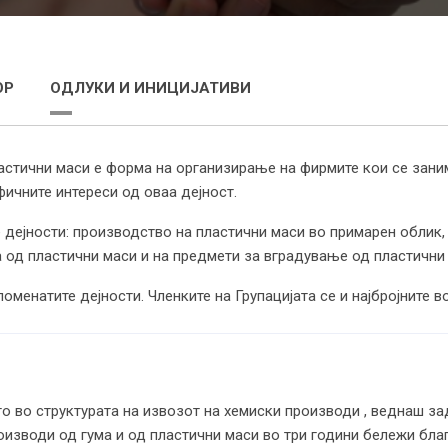
ОР
ОДЛУКИ И ИНИЦИЈАТИВИ
ластични маси е форма на организирање на фирмите кои се зани
ичните интереси од оваа дејност.
 дејности: производство на пластични маси во примарен облик,
 од пластични маси и на предмети за вградување од пластични
оменатите дејности. Членките на Групацијата се и најбројните 
то во структурата на извозот на хемиски производи , веднаш з
изводи од гума и од пластични маси во три години бележи благ