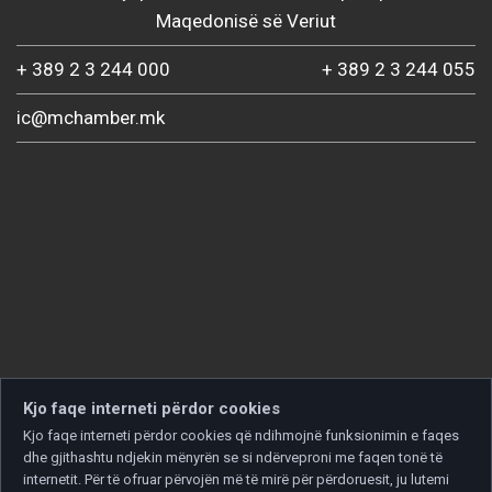
Maqedonisë së Veriut
+ 389 2 3 244 000
+ 389 2 3 244 055
ic@mchamber.mk
Kjo faqe interneti përdor cookies
Kjo faqe interneti përdor cookies që ndihmojnë funksionimin e faqes
dhe gjithashtu ndjekin mënyrën se si ndërveproni me faqen tonë të
internetit. Për të ofruar përvojën më të mirë për përdoruesit, ju lutemi