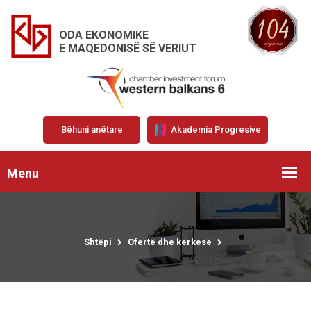
ODA EKONOMIKE
E MAQEDONISË SË VERIUT
Bëhuni anëtare
Akademia Progresive
Menu
Shtëpi
Ofertë dhe kërkesë