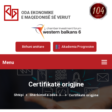
ODA EKONOMIKE
E MAQEDONISË SË VERIUT
Bëhuni anëtare
Akademia Progresive
Menu
Certifikatë origjine
Shtëpi
Shërbimet e odës
Certifikatë origjine