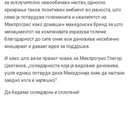
за исклучително невообичаен настан, односно
креирање таков позитивен амбиент во јавноста, што
само ја потврдува големината и квалитетот на
Макпрогрес како домашен македонски бренд за што
менаџментот на компанијата изразува голема
благодарност до сите оние кои деновиве несебично
иницираат и даваат идеи за поддршка.
И како што вели првиот човек на Макпрогрес Глигор
Цветанов, „солидарноста која ја видовме деновиве,
уште еднаш потврди дека Македонија знае да застане
заедно кога е најтешко“.
Да бидеме солидарни и сплотени!