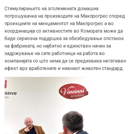
Стимулирањето на зголемената домашна
потрошувачка на производите на Макпрогрес според
проекциите на менџаментот на Макпрогрес а во
координација со активностите во Комората може да
биде сериозна поддршка за обезбедување опстанок
на фабриката, но најбитно и единствен начин за
задржување на сите работници на работа во
компанијата со што нема да се предизвика негативен
ефект врз вработените и нивниот животен стандард.