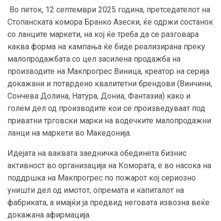
Во петок, 12 септември 2025 година, претседателот на
Стопанската комора Бранко Азески, ќе одржи состанок
со ланците маркети, на кој ќе треба да се разговара
каква форма на кампања ќе биде реализирана преку
малопродажбата со цел засилена продажба на
производите на Макпрогрес Виница, креатор на серија
докажани и потврдено квалитетни брендови (Винчини,
Сончева Долина, Натура, Дониа, Фантазиа) како и
голем дел од производите кои се произведуваат под
приватни трговски марки на водечките малопродажни
ланци на маркети во Македонија.
Идејата на ваквата заедничка обединета бизнис
активност во организација на Комората, е во насока на
поддршка на Макпрогрес по пожарот кој сериозно
уништи дел од имотот, опремата и капиталот на
фабриката, а имајќи ја предвид неговата извозна веќе
докажана афирмација.