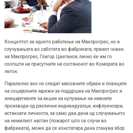
Концептот за идното работење на Макпрогрес, но и
случувањата во саботата во фабриката, првиот човек
на Макпрогрес, Глигор Цветанов лично ќе им го
соопшти на присутните на состанокот во Комората во
петок.
Паралелно ако се следат масовните објави и повиците
на социјалните мрежи за поддршка на Макпрогрес и
иницијативите за акции на купување на нивните
производи од различни индивидуалци, инфлуенсери,
истакнати личности, за само два дена од случувањето
на немилиот настан (пожарот што се случи во
фабриката), може да се констатира дека станува збор