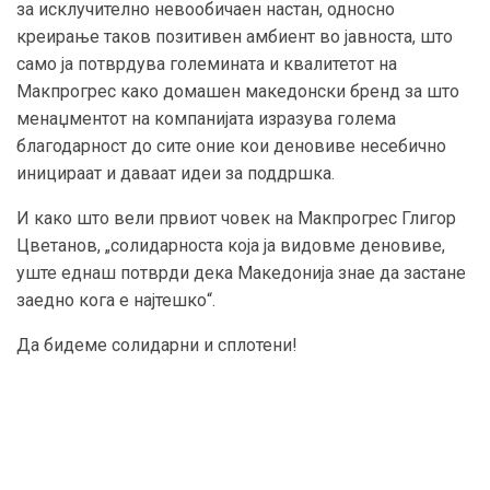
за исклучително невообичаен настан, односно
креирање таков позитивен амбиент во јавноста, што
само ја потврдува големината и квалитетот на
Макпрогрес како домашен македонски бренд за што
менаџментот на компанијата изразува голема
благодарност до сите оние кои деновиве несебично
иницираат и даваат идеи за поддршка.
И како што вели првиот човек на Макпрогрес Глигор
Цветанов, „солидарноста која ја видовме деновиве,
уште еднаш потврди дека Македонија знае да застане
заедно кога е најтешко“.
Да бидеме солидарни и сплотени!