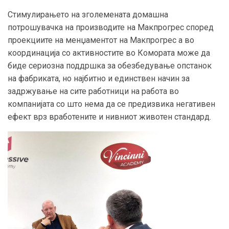
Стимулирањето на зголемената домашна
потрошувачка на производите на Макпрогрес според
проекциите на менџаментот на Макпрогрес а во
координација со активностите во Комората може да
биде сериозна поддршка за обезбедување опстанок
на фабриката, но најбитно и единствен начин за
задржување на сите работници на работа во
компанијата со што нема да се предизвика негативен
ефект врз вработените и нивниот животен стандард.