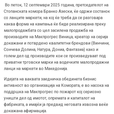
Во петок, 12 септември 2025 година, претседателот на
Стопанската комора Бранко Азески, ќе одржи состанок
со ланците маркети, на кој ќе треба да се разговара
каква форма на кампања ќе биде реализирана преку
малопродажбата со цел засилена продажба на
производите на Макпрогрес Виница, креатор на серија
докажани и потврдено квалитетни брендови (Винчини,
Сончева Долина, Натура, Дониа, Фантазиа) како и
голем дел од производите кои се произведуваат под
приватни трговски марки на водечките малопродажни
ланци на маркети во Македонија.
Идејата на ваквата заедничка обединета бизнис
активност во организација на Комората, е во насока на
поддршка на Макпрогрес по пожарот кој сериозно
уништи дел од имотот, опремата и капиталот на
фабриката, а имајќи ја предвид неговата извозна веќе
докажана афирмација.