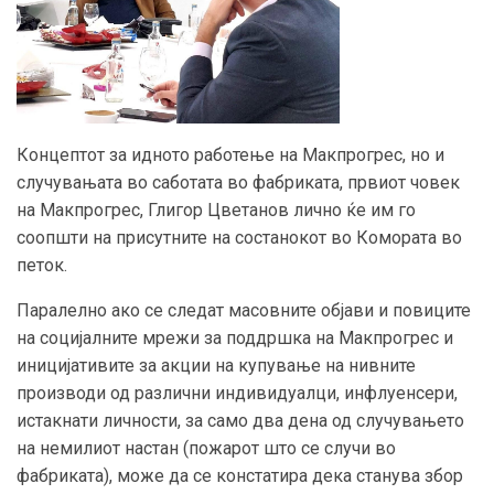
Концептот за идното работење на Макпрогрес, но и
случувањата во саботата во фабриката, првиот човек
на Макпрогрес, Глигор Цветанов лично ќе им го
соопшти на присутните на состанокот во Комората во
петок.
Паралелно ако се следат масовните објави и повиците
на социјалните мрежи за поддршка на Макпрогрес и
иницијативите за акции на купување на нивните
производи од различни индивидуалци, инфлуенсери,
истакнати личности, за само два дена од случувањето
на немилиот настан (пожарот што се случи во
фабриката), може да се констатира дека станува збор