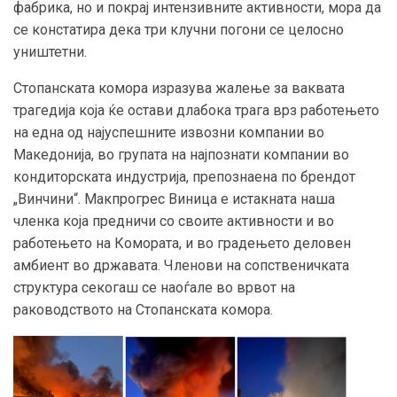
фабрика, но и покрај интензивните активности, мора да
се констатира дека три клучни погони се целосно
уништетни.
Стопанската комора изразува жалење за ваквата
трагедија која ќе остави длабока трага врз работењето
на една од најуспешните извозни компании во
Македонија, во групата на најпознати компании во
кондиторската индустрија, препознаена по брендот
„Винчини“. Макпрогрес Виница е истакната наша
членка која предничи со своите активности и во
работењето на Комората, и во градењето деловен
амбиент во државата. Членови на сопственичката
структура секогаш се наоѓале во врвот на
раководството на Стопанската комора.