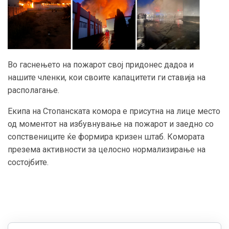
Во гаснењето на пожарот свој придонес дадоа и
нашите членки, кои своите капацитети ги ставија на
располагање.
Екипа на Стопанската комора е присутна на лице место
од моментот на избувнување на пожарот и заедно со
сопствениците ќе формира кризен штаб. Комората
презема активности за целосно нормализирање на
состојбите.