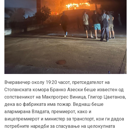
Вчеравечер околу 19:20 часот, претседателот на
Стопанската комора Бранко Азески беше известeн од
сопственикот на Макпрогрес Виница, Глигор Цветанов,
дека во фабриката има пожар. Веднаш беше
алармирана Владата, премиерот, како и
вицепремиерот и министер за транспорт, кои ги дадоа
потребните наредби за спасување на целокупната