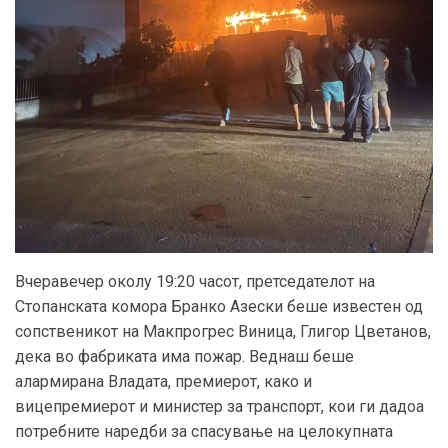
Вчеравечер околу 19:20 часот, претседателот на
Стопанската комора Бранко Азески беше известeн од
сопственикот на Макпрогрес Виница, Глигор Цветанов,
дека во фабриката има пожар. Веднаш беше
алармирана Владата, премиерот, како и
вицепремиерот и министер за транспорт, кои ги дадоа
потребните наредби за спасување на целокупната