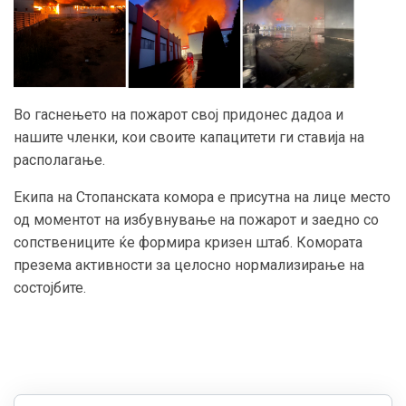
Во гаснењето на пожарот свој придонес дадоа и
нашите членки, кои своите капацитети ги ставија на
располагање.
Екипа на Стопанската комора е присутна на лице место
од моментот на избувнување на пожарот и заедно со
сопствениците ќе формира кризен штаб. Комората
презема активности за целосно нормализирање на
состојбите.