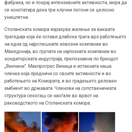
фабрика, но и покрај интензивните активности, мора да
се констатира дека три клучни погони се целосно
уништетни.
Стопанската комора изразува жалење за ваквата
трагедија која ќе остави длабока трага врз работењето
на една од најуспешните извозни компании во
Македонија, во групата на најпознати компании во
кондиторската индустрија, препознаена по брендот
„Винчини“. Макпрогрес Виница е истакната наша
членка која предничи со своите активности и во
работењето на Комората, и во градењето деловен
амбиент во државата. Членови на сопственичката
структура секогаш се наоѓале во врвот на
раководството на Стопанската комора.