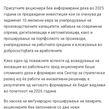
Присутните акционери беа информирани дека во 2025
година се предвидени инвестиции кои се очекува да
надминат 10 милиони евра за унапредување на
производствените капацитети, набавка на современа
опрема, дигитализација и автоматизација, како и
проширување на портфолиото на производи,
унапредување на работната средина и вложувања во
добросостојбата на вработените.
Како еден од поважните аспекти од воведување на
иновации во работењето пред акционерите беше
споменато дека е формиран нов Сектор за стратегиски
развој кој ќе работи на иновативни решенија, а
резултатите од неговото формирање ќе бидат видливи
во почетокот на 2026 година.
Во насока на меѓународно проширување на пазарите,
акционерите беа запознаени со две нови