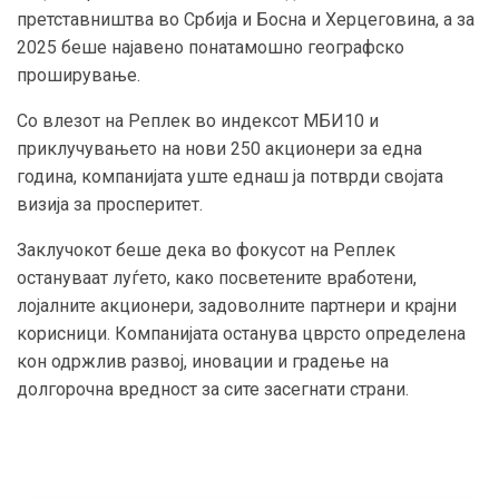
претставништва во Србија и Босна и Херцеговина, а за
2025 беше најавено понатамошно географско
проширување.
Со влезот на Реплек во индексот МБИ10 и
приклучувањето на нови 250 акционери за една
година, компанијата уште еднаш ја потврди својата
визија за просперитет.
Заклучокот беше дека во фокусот на Реплек
остануваат луѓето, како посветените вработени,
лојалните акционери, задоволните партнери и крајни
корисници. Компанијата останува цврсто определена
кон одржлив развој, иновации и градење на
долгорочна вредност за сите засегнати страни.