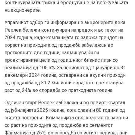
континуираната грижа и вреднување на вложувањата
на акционерите.
Управниот одбор ги информираше акционерите дека
Реплек бележи континуиран напредок и во текот на
2024 година, каде компанијата го задржа трендот на
пораст на приходите од продажба забележан во
претходните две години, надминувајќи ги
проектираните цели од годишниот бизнис план со
реализација од 100,5%. За периодот од 1 јануари до 31
декември 2024 година, остварени се вкупни приходи
од продажба од 31,2 милиони евра, што претставува
раст од 24% во споредба со претходната година.
Одличен старт Реплек забележа и во првиот квартал
од јубилејната 2025 година, кога слави и 80 години од
своето постоење. Компанијата овој квартал го заврши
со раст на приходите од продажба во сегментот
Фармација од 26%, во споредба со истиот период лани.