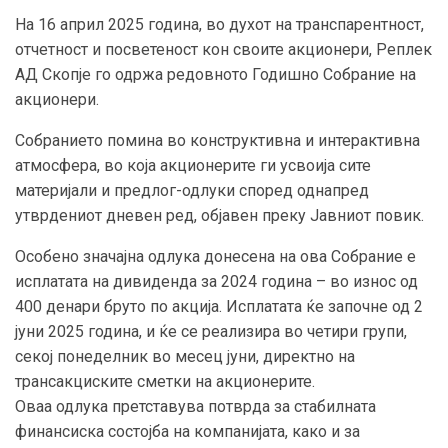
На 16 април 2025 година, во духот на транспарентност,
отчетност и посветеност кон своите акционери, Реплек
АД Скопје го одржа редовното Годишно Собрание на
акционери.
Собранието помина во конструктивна и интерактивна
атмосфера, во која акционерите ги усвоија сите
материјали и предлог-одлуки според однапред
утврдениот дневен ред, објавен преку Јавниот повик.
Особено значајна одлука донесена на ова Собрание е
исплатата на дивиденда за 2024 година – во износ од
400 денари бруто по акција. Исплатата ќе започне од 2
јуни 2025 година, и ќе се реализира во четири групи,
секој понеделник во месец јуни, директно на
трансакциските сметки на акционерите.
Оваа одлука претставува потврда за стабилната
финансиска состојба на компанијата, како и за