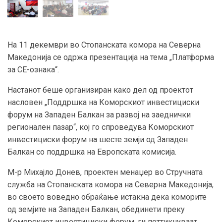
На 11 декември во Стопанската комора на Северна
Македонија се одржа презентација на тема „Платформа
за CE-ознака“.
Настанот беше организиран како дел од проектот
насловен „Поддршка на Коморскиот инвестициски
форум на Западен Балкан за развој на заеднички
регионален пазар“, кој го спроведува Коморскиот
инвестициски форум на шесте земји од Западен
Балкан со поддршка на Европската комисија.
М-р Михајло Донев, проектен менаџер во Стручната
служба на Стопанската комора на Северна Македонија,
во своето воведно обраќање истакна дека коморите
од земјите на Западен Балкан, обединети преку
Коморскиот инвестициски форум, ги поттикнуваат