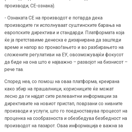
производи, CE-ознака).
- Ознаката CE на производот е потврда дека
производите ги исполнуваат суштинските барања на
европските директиви и стандарди. Платформата која
ќе ја претставиме денеска е дизајнирана да заштеди
време и напор во пронаоѓањето и во разбирањето на
сложените регулативи на ЕУ, овозможувајќи фокусот
да биде на она што е најважно – развојот на бизнисот –
рече таа.
Според неа, со помош на оваа платформа, креирана
како збир на прашалници, корисниците ќе можат
лесно да ги најдат сите релевантни информации за
директивите на новиот пристап, поврзани со нивните
производи и услуги, што го поедноставува процесот на
проценка на сообразноста и обезбедува безбедност на
производот на пазарот. Оваа информација е важна за