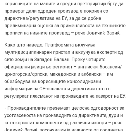
корисниците на малите и средни претпријатија бргу да
проверат дали одреден производ е покриен со
директива/регулатива на ЕУ, за да се добие
прелиминарна оценка за применливоста на техничките
прописи на нивните производ – рече Јовичиќ-Зариќ.
Како што наведе, Платформата вклучува
мултидисциплинарен пристап и вклучува експерти од
сите земји на Западен Балкан. Преку четирите
официјални јазици во регионот – англиски, босански/
црногорски/српски, македонски и албански – им
обезбедува на корисниците консолидирани
информации за CE-ознаката и директиви што го
регулираат пласманот на производите на пазарот на ЕУ.
- Производителите преземаат целосна одговорност за
усогласеноста на производите со директивите, дури и
кога користат компоненти од различни извори – рече
Јовичиќ-Зариќ, посочувајќи ја важноста од соодветна