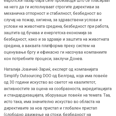
европски пазар бара сите производи што се пласираат
на него да ги исполнуваат строгите директиви за
механичка отпорност и стабилност, безбедност во
случај на пожар, хигиена, за здравствени услови и
услови на животната средина, безбедност при работа,
заштита од бучава и енергетска економија за
безбедност, како и за здравје и заштита на животната
средина, а ваквата платформа преку систем на
оценување бргу и ефикасно ги насочува компаниите
кон потребните процеси, заклучи Донев.
Наталија Јовичиќ-Зариќ, експерт од компанијата
Simplify Outsourcing DOO од Белград, која има повеќе
од 30 години искуство во светот на квалитетот,
активностите за оцена на сообразноста, акредитацијата
и стандардизацијата, зборуваше повеќе на темата. Тaa,
исто така, има значително искуство во областа на
директивите за нов пристап и глобален пристап
(слободно движење на стоки, безбедност на