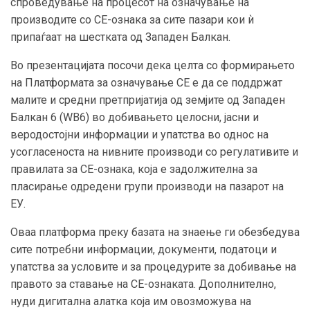
спроведување на процесот на означување на
производите со CE-ознака за сите пазари кои ѝ
припаѓаат на шестката од Западен Балкан.
Во презентацијата посочи дека целта со формирањето
на Платформата за означување CE е да се поддржат
малите и средни претпријатија од земјите од Западен
Балкан 6 (WB6) во добивањето целосни, јасни и
веродостојни информации и упатства во однос на
усогласеноста на нивните производи со регулативите и
правилата за CE-ознака, која е задолжителна за
пласирање одредени групи производи на пазарот на
ЕУ.
Оваа платформа преку базата на знаење ги обезбедува
сите потребни информации, документи, податоци и
упатства за условите и за процедурите за добивање на
правото за ставање на CE-ознаката. Дополнително,
нуди дигитална алатка која им овозможува на