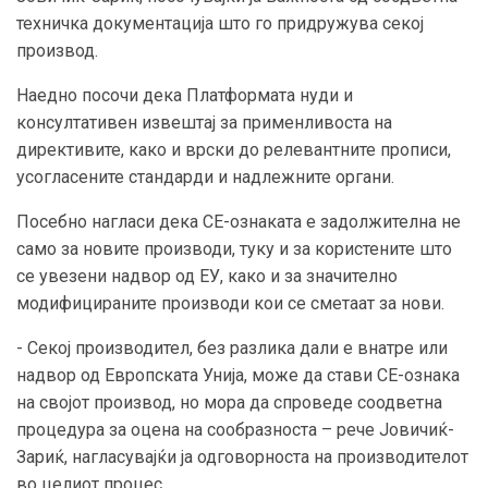
техничка документација што го придружува секој
производ.
Наедно посочи дека Платформата нуди и
консултативен извештај за применливоста на
директивите, како и врски до релевантните прописи,
усогласените стандарди и надлежните органи.
Посебно нагласи дека CE-ознаката е задолжителна не
само за новите производи, туку и за користените што
се увезени надвор од ЕУ, како и за значително
модифицираните производи кои се сметаат за нови.
- Секој производител, без разлика дали е внатре или
надвор од Европската Унија, може да стави CE-ознака
на својот производ, но мора да спроведе соодветна
процедура за оцена на сообразноста – рече Јовичиќ-
Зариќ, нагласувајќи ја одговорноста на производителот
во целиот процес.