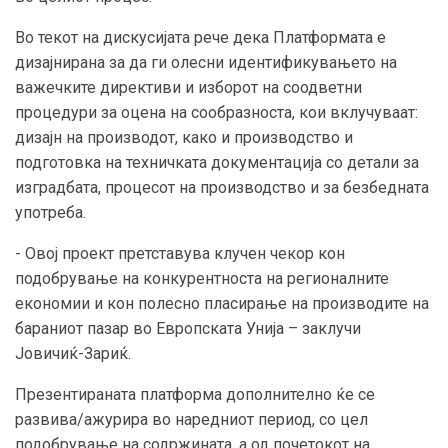
Во текот на дискусијата рече дека Платформата е
дизајнирана за да ги олесни идентификувањето на
важечките директиви и изборот на соодветни
процедури за оцена на сообразноста, кои вклучуваат:
дизајн на производот, како и производство и
подготовка на техничката документација со детали за
изградбата, процесот на производство и за безбедната
употреба.
- Овој проект претставува клучен чекор кон
подобрување на конкурентноста на регионалните
економии и кон полесно пласирање на производите на
бараниот пазар во Европската Унија – заклучи
Јовичиќ-Зариќ.
Презентираната платформа дополнително ќе се
развива/ажурира во наредниот период, со цел
подобрување на содржината, а од почетокот на