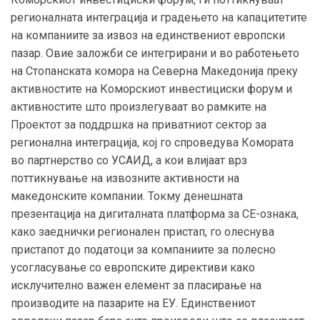
регионалната интеграција и градењето на капацитетите
на компаниите за извоз на единствениот европски
пазар. Овие заложби се интегрирани и во работењето
на Стопанската комора на Северна Македонија преку
активностите на Коморскиот инвестициски форум и
активностите што произлегуваат во рамките на
Проектот за поддршка на приватниот сектор за
регионална интеграција, кој го спроведува Комората
во партнерство со УСАИД, а кои влијаат врз
поттикнување на извозните активности на
македонските компании. Токму денешната
презентација на дигиталната платформа за СЕ-ознака,
како заеднички регионален пристап, го олеснува
пристапот до податоци за компаниите за полесно
усогласување со европските директиви како
исклучително важен елемент за пласирање на
производите на пазарите на ЕУ. Единствениот