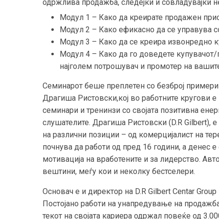
одржлива продажба, следејќи и совладувајќи н
Модул 1 – Како да креирате продажен прис
Модул 2 – Како ефикасно да се управува 
Модул 3 – Како да се креира извонредно 
Модул 4 – Како да го доведете купувачот/
најголем потрошувач и промотер на вашит
Семинарот беше преплетен со безброј примери 
Драгиша Ристовски,кој во работните кругови е 
семинари и тренинзи со својата позитивна енер
слушателите. Драгиша Ристовски (D.R Gilbert),
на различни позиции – од комерцијалист на тер
почнува да работи од пред 16 години, а денес 
мотивација на вработените и за лидерство. Авт
вештини, меѓу кои и неколку бестселери.
Основач е и директор на D.R Gilbert Centar Group 
Постојано работи на унапредување на продажба
текот на својата кариера одржал повеќе од 3.0