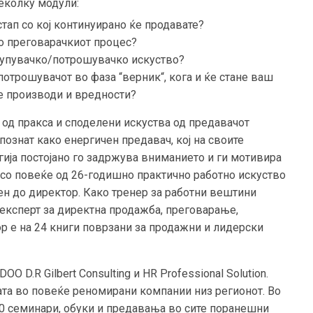
еколку модули:
тап со кој континуирано ќе продавате?
со преговарачкиот процес?
купувачко/потрошувачко искуство?
потрошувачот во фаза “верник“, кога и ќе стане ваш
е производи и вредности?
од пракса и споделени искуства од предавачот
познат како енергичен предавач, кој на своите
гија постојано го задржува вниманието и ги мотивира
 е со повеќе од 26-годишно практично работно искуство
ен до директор. Како тренер за работни вештини
е експерт за директна продажба, преговарање,
ор е на 24 книги поврзани за продажни и лидерски
DOO D.R Gilbert Consulting и HR Professional Solution.
та во повеќе реномирани компании низ регионот. Во
00 семинари, обуки и предавања во сите поранешни