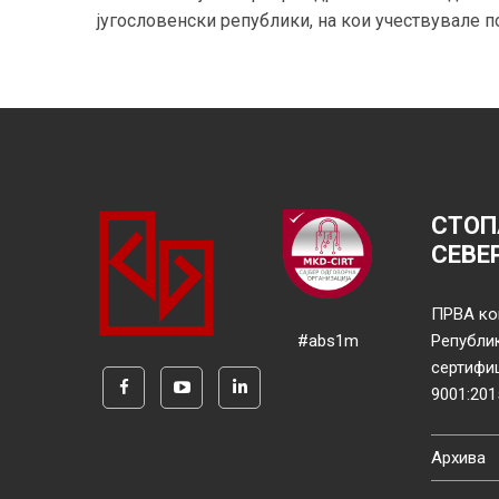
југословенски републики, на кои учествувале п
СТОП
СЕВЕ
ПРВА ко
#abs1m
Републи
сертифи
9001:201
Архива