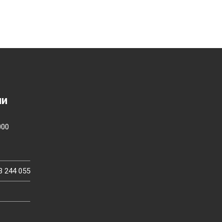
ии
000
3 244 055