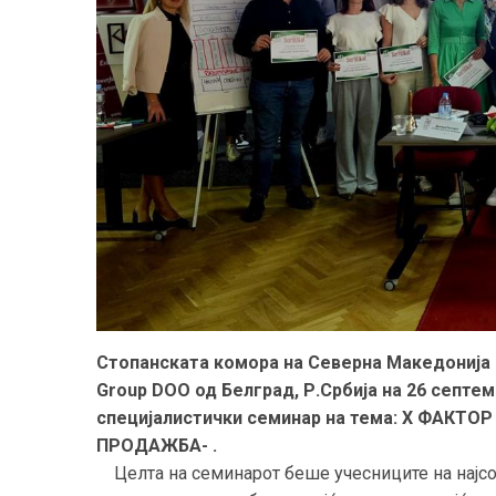
Стопанската комора на Северна Македонија в
Group DOO од Белград, Р.Србија на 26 септ
специјалистички семинар на тема: X ФАК
ПРОДАЖБА- .
Целта на семинарот беше учесниците на најсо