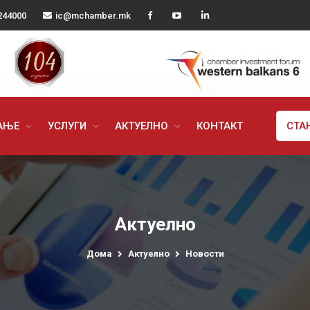
244000
ic@mchamber.mk
РАЊЕ
УСЛУГИ
АКТУЕЛНО
КОНТАКТ
СТА
Актуелно
Дома
Актуелно
Новости