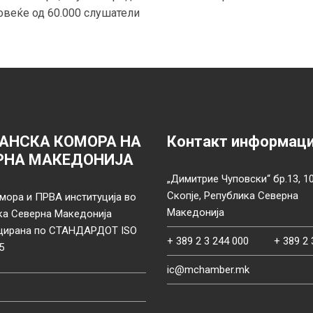
овеќе од 60.000 слушатели
АНСКА КОМОРА НА
Контакт информац
РНА МАКЕДОНИЈА
„Димитрие Чуповски“ бр.13, 1
Скопје, Република Северна
мора и ПРВА институција во
Македонија
ка Северна Македонија
цирана по СТАНДАРДОТ ISO
+ 389 2 3 244 000
+ 389 2 
5
ic@mchamber.mk