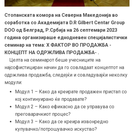
Стопанската комора на Северна Македонија во
соработка со Академијата D.R Gilbert Centar Group
DOO од Белград, Р.Србија на 26 септември 2023
година организираше еднодневен специјалистички
семинар на тема: X ФАКТОР ВО ПРОДАЖБА -
КОНЦЕПТ НА ОДРЖЛИВА ПРОДАЖБА- .
Целта на семинарот беше учесниците на
најсофистициран начин да го совладаат концептот на
одржлива продажба, следејќи и совладувајќи неколку
модули:
Модул 1 – Како да креирате продажен пристап со
кој континуирано ќе продавате?
Модул 2 – Како ефикасно да се управува со
преговарачкиот процес?
Модул 3 – Како да се креира извонредно
купувачко/потрошувачко искуство?