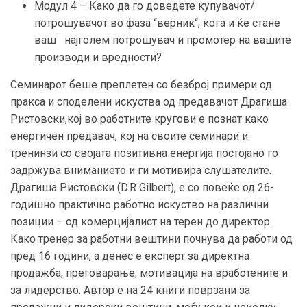
Модул 4 – Како да го доведете купувачот/
потрошувачот во фаза “верник“, кога и ќе стане
ваш најголем потрошувач и промотер на вашите
производи и вредности?
Семинарот беше преплетен со безброј примери од
пракса и споделени искуства од предавачот Драгиша
Ристовски,кој во работните кругови е познат како
енергичен предавач, кој на своите семинари и
тренинзи со својата позитивна енергија постојано го
задржува вниманието и ги мотивира слушателите.
Драгиша Ристовски (D.R Gilbert), е со повеќе од 26-
годишно практично работно искуство на различни
позиции – од комерцијалист на терен до директор.
Како тренер за работни вештини почнува да работи од
пред 16 години, а денес е експерт за директна
продажба, преговарање, мотивација на вработените и
за лидерство. Автор е на 24 книги поврзани за