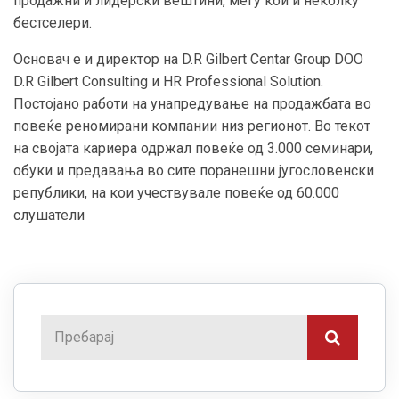
продажни и лидерски вештини, меѓу кои и неколку
бестселери.
Основач е и директор на D.R Gilbert Centar Group DOO
D.R Gilbert Consulting и HR Professional Solution.
Постојано работи на унапредување на продажбата во
повеќе реномирани компании низ регионот. Во текот
на својата кариера одржал повеќе од 3.000 семинари,
обуки и предавања во сите поранешни југословенски
републики, на кои учествувале повеќе од 60.000
слушатели