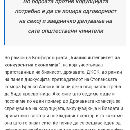
Во борбата против корупцијата
потребно е да се лоцира одговорност
на секој и заедничко делување на
сите општествени чинители
Во рамки на Конференцијата
„Бизнис интегритет за
конкурентна економија“,
на која учествуваа
претставници на бизнисот, државата, ДКСК, во рамки
на панел дискусијата, претседателот на Стопанската
комора Бранко Азески посочи дека овој настан треба
да биде пресвртница. Ако сите што седиме овде и
посочиме по еден пример до Државната комисија за
спречување на корупцијата, вклучувајќи ја и Владата и
приватниот сектор и невладиниот сектор и го кажеме
она што го знаат сите, ќе почне да се решава еден од