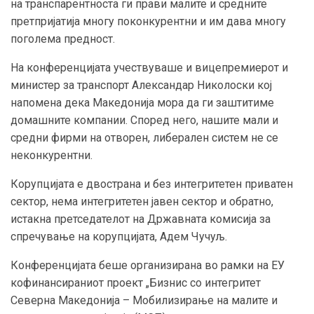
на транспарентноста ги прави малите и средните
претпријатија многу поконкурентни и им дава многу
поголема предност.
На конференцијата учествуваше и вицепремиерот и
министер за транспорт Александар Николоски кој
напомена дека Македонија мора да ги заштитиме
домашните компании. Според него, нашите мали и
средни фирми на отворен, либерален систем не се
неконкурентни.
Корупцијата е двострана и без интегритетен приватен
сектор, нема интегритетен јавен сектор и обратно,
истакна претседателот на Државната комисија за
спречување на корупцијата, Адем Чучуљ.
Конференцијата беше организирана во рамки на ЕУ
кофинансираниот проект „Бизнис со интегритет
Северна Македонија – Мобилизирање на малите и