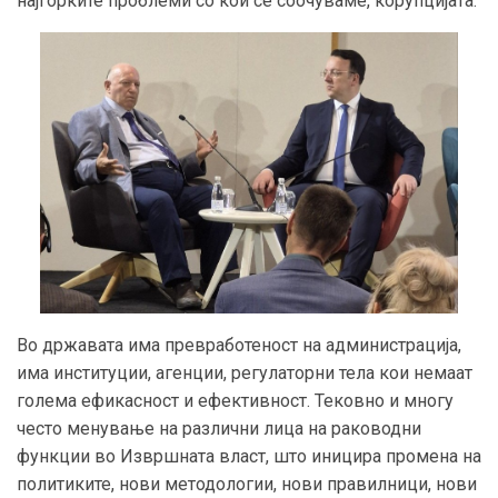
најгорките проблеми со кои се соочуваме, корупцијата.
Во државата има превработеност на администрација,
има институции, агенции, регулаторни тела кои немаат
голема ефикасност и ефективност. Тековно и многу
често менување на различни лица на раководни
функции во Извршната власт, што иницира промена на
политиките, нови методологии, нови правилници, нови