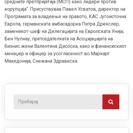
средните претпријатија (МСП) како лидери против
корупција“. Присуствуваа Павел Усватов, директор на
Програмата за владеење на правото, КАС Југоисточна
Европа, германската амбасадорка Петра Дрекслер,
заменикот-шеф на Делегацијата на Европската Унија,
Бен Нупнау, претседателката на Асоцијацијата на
бизнис жени Валентина Дисоска, како и финансискиот
менаџер и офицер за усогласеност во Маркарт
Македонија, Снежана Здравеска.