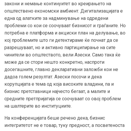
закони и немање континуитет во креирањето на
општествено економски амбиент. Дигитализацијата е
една од алатките за надминување на одредени
проблеми со кои се соочуваат бизнисот и граѓаните. Но
потребна е платформа и акциски план на делување, во
кој проблемите што ги детектираме ќе почнат да се
разрешуваат, но и активно партиципирање на сите
чинители во општеството, вели Азески. Само така ќе
може да се стори нешто конкретно, наспроти
досегашните, главно декларативни заложби кои не
дадоа голем резултат. Азески посочи и дека
корупцијата е тема од која високите владини, па и
бизнис претставници најчесто бегаат, а малите и
средните претпријатија се соочуваат со овој проблем
на шалтерите во институциите.
На конференцијата беше речено дека, бизнис
интегритетот не е товар, туку предност, а посветеноста