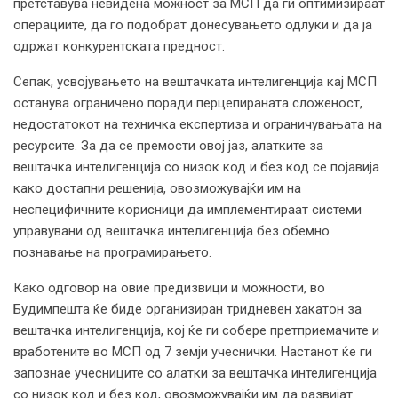
претставува невидена можност за МСП да ги оптимизираат
операциите, да го подобрат донесувањето одлуки и да ја
одржат конкурентската предност.
Сепак, усвојувањето на вештачката интелигенција кај МСП
останува ограничено поради перцепираната сложеност,
недостатокот на техничка експертиза и ограничувањата на
ресурсите. За да се премости овој јаз, алатките за
вештачка интелигенција со низок код и без код се појавија
како достапни решенија, овозможувајќи им на
неспецифичните корисници да имплементираат системи
управувани од вештачка интелигенција без обемно
познавање на програмирањето.
Како одговор на овие предизвици и можности, во
Будимпешта ќе биде организиран тридневен хакатон за
вештачка интелигенција, кој ќе ги собере претприемачите и
вработените во МСП од 7 земји учеснички. Настанот ќе ги
запознае учесниците со алатки за вештачка интелигенција
со низок код и без код, овозможувајќи им да развијат