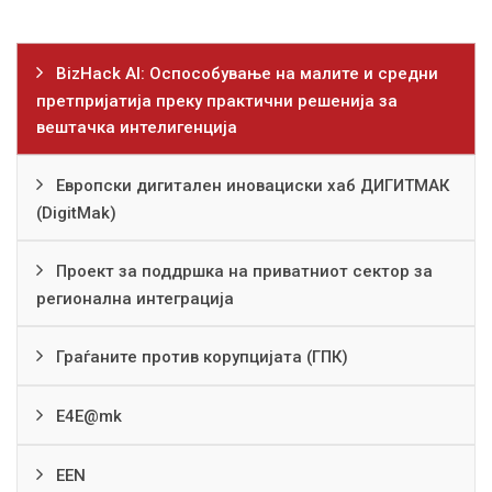
BizHack AI: Оспособување на малите и средни
претпријатија преку практични решенија за
вештачка интелигенција
Европски дигитален иновациски хаб ДИГИТМАК
(DigitMak)
Проект за поддршка на приватниот сектор за
регионална интеграција
Граѓаните против корупцијата (ГПК)
Е4Е@mk
EEN