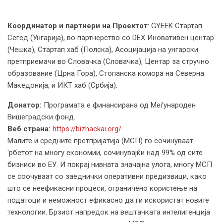
Координатор и
партнери
на Проектот
: GYEEK Стартап
Сегед (Унгарија), во партнерство со DEX Иновативен центар
(Чешка), Стартап хаб (Полска), Асоцијација на унгарски
претприемачи во Словачка (Словачка), Центар за стручно
образование (Црна Гора), Стопанска комора на Северна
Македонија, и ИКТ хаб (Србија).
Донатор:
Програмата е финансирана од Меѓународен
Вишеградски фонд.
Веб страна:
https://bizhackai.org/
Малите и средните претпријатија (МСП) го сочинуваат
'рбетот на многу економии, сочинувајќи над 99% од сите
бизниси во ЕУ. И покрај нивната значајна улога, многу МСП
се соочуваат со заеднички оперативни предизвици, како
што се неефикасни процеси, ограничено користење на
податоци и неможност ефикасно да ги искористат новите
технологии. Брзиот напредок на вештачката интелигенција