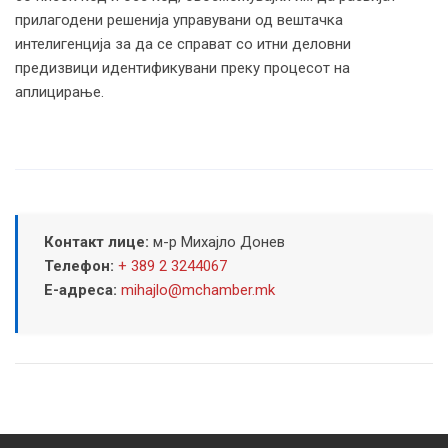
прилагодени решенија управувани од вештачка
интелигенција за да се справат со итни деловни
предизвици идентификувани преку процесот на
аплицирање.
Контакт лице:
м-р Михајло Донев
Телефон:
+ 389 2 3244067
Е-адреса:
mihajlo@mchamber.mk