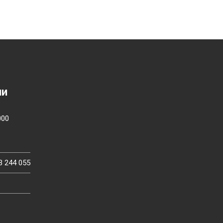
ии
000
3 244 055