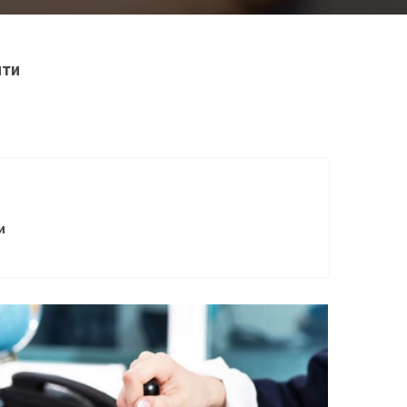
нти
и