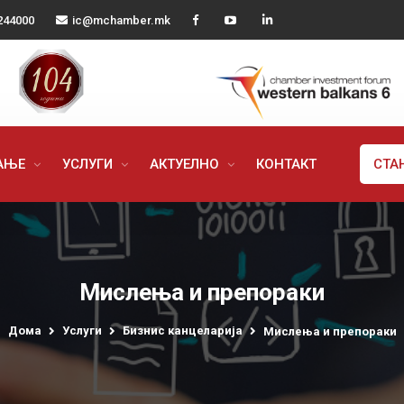
244000
ic@mchamber.mk
РАЊЕ
УСЛУГИ
АКТУЕЛНО
КОНТАКТ
СТА
Мислења и препораки
Дома
Услуги
Бизнис канцеларија
Мислења и препораки