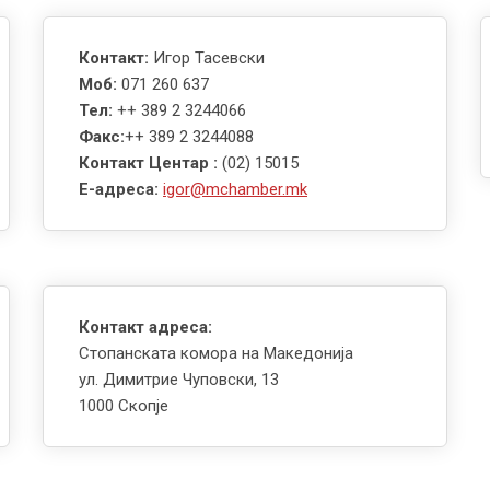
Контакт:
Игор Тасевски
Моб:
071 260 637
Тел:
++ 389 2 3244066
Факс:
++ 389 2 3244088
Контакт Центар :
(02) 15015
E-адреса:
igor@mchamber.mk
Контакт адреса:
Стопанската комора на Македонија
ул. Димитрие Чуповски, 13
1000 Скопје