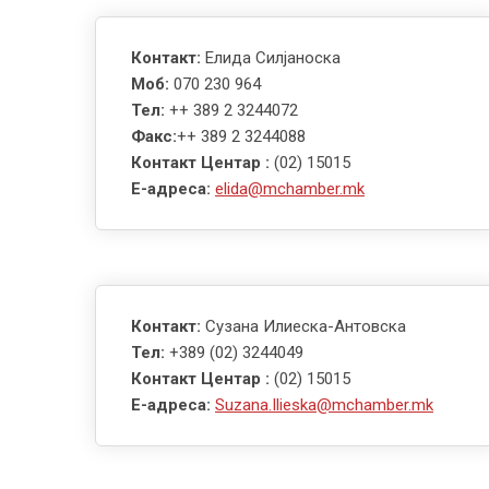
Контакт:
Елида Силјаноска
Моб:
070 230 964
Тел:
++ 389 2 3244072
Факс:
++ 389 2 3244088
Контакт Центар :
(02) 15015
E-адреса:
elida@mchamber.mk
Контакт:
Сузана Илиеска-Антовска
Тел:
+389 (02) 3244049
Контакт Центар :
(02) 15015
E-адреса:
Suzana.Ilieska@mchamber.mk