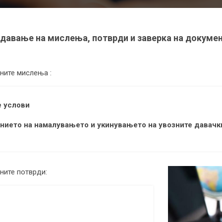
давање на мислења, потврди и заверка на докуме
ните мислења :
е услови
анието на намалувањето и укинувањето на увозните давачк
ните потврди: