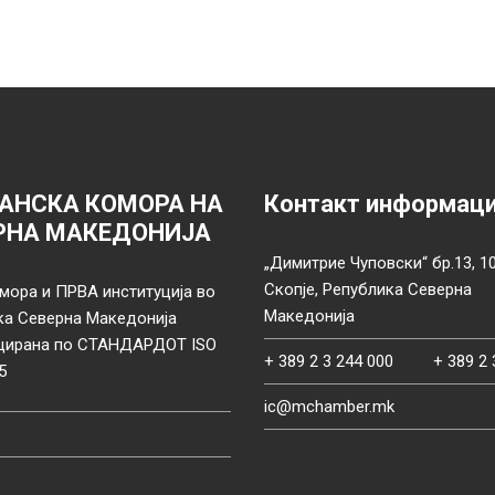
АНСКА КОМОРА НА
Контакт информац
РНА МАКЕДОНИЈА
„Димитрие Чуповски“ бр.13, 1
Скопје, Република Северна
мора и ПРВА институција во
Македонија
ка Северна Македонија
цирана по СТАНДАРДОТ ISO
+ 389 2 3 244 000
+ 389 2 
5
ic@mchamber.mk