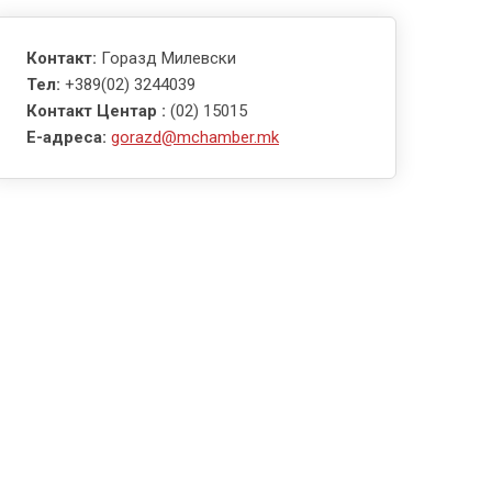
Контакт:
Горазд Милевски
Тел:
+389(02) 3244039
Контакт Центар :
(02) 15015
E-адреса:
gorazd@mchamber.mk