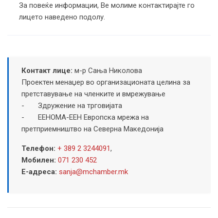
За повеќе информации, Ве молиме контактирајте го
лицето наведено подолу.
Контакт лице:
м-р Сања Николова
Проектен менаџер во организационата целина за
претставување на членките и вмрежување
- Здружение на трговијата
- ЕЕНОМА-EEН Европска мрежа на
претприемништво на Северна Македонија
Телефон:
+ 389 2 3244091
,
Мобилен:
071 230 452
Е-адреса:
sanja@mchamber.mk