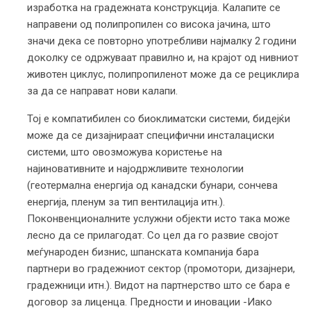
изработка на градежната конструкција. Калапите се
направени од полипропилен со висока јачина, што
значи дека се повторно употребливи најмалку 2 години
доколку се одржуваат правилно и, на крајот од нивниот
животен циклус, полипропиленот може да се рециклира
за да се направат нови калапи.
Тој е компатибилен со биоклиматски системи, бидејќи
може да се дизајнираат специфични инсталациски
системи, што овозможува користење на
најиновативните и најодржливите технологии
(геотермална енергија од канадски бунари, сончева
енергија, пленум за тип вентилација итн.).
Поконвенционалните услужни објекти исто така може
лесно да се прилагодат. Со цел да го развие својот
меѓународен бизнис, шпанската компанија бара
партнери во градежниот сектор (промотори, дизајнери,
градежници итн.). Видот на партнерство што се бара е
договор за лиценца. Предности и иновации -Иако