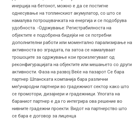
инерција на бетонот, можно е да се постигне
однесување на топлинскиот акумулатор, со што се
намалува потрошувачката на енергија и се подобрува
удобноста. -Одржување: Регистрабилноста на
објектите е подобрена бидејќи не се потребни
дополнителни работи или моментално парализирање на
активноста во зградата, па затоа се намалуваат
трошоците за одржување кои произлегуваат од
реконфигурацијата на објектите или мешањето со други
активности. Фаза на развој Веќе на пазарот Се бара
партнер Шпанската компанија бара различни
меѓународни партнери во градежниот сектор како што
се промотори, дизајнери и градежници. Улогата на
бараниот партнер е да го интегрира ова решение во
нивните градежни проекти. Видот на партнерство што
се бара е договор за лиценца