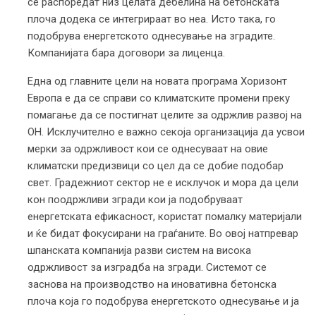
се распоредат низ целата дебелина на бетонската
плоча додека се интегрираат во неа. Исто така, го
подобрува енергетското однесување на зградите.
Компанијата бара договори за лиценца.
Една од главните цели на новата програма Хоризонт
Европа е да се справи со климатските промени преку
помагање да се постигнат целите за одржлив развој на
ОН. Исклучително е важно секоја организација да усвои
мерки за одржливост кои се однесуваат на овие
климатски предизвици со цел да се добие подобар
свет. Градежниот сектор не е исклучок и мора да цели
кон поодржливи згради кои ја подобруваат
енергетската ефикасност, користат помалку материјали
и ќе бидат фокусирани на граѓаните. Во овој натпревар
шпанската компанија разви систем на висока
одржливост за изградба на згради. Системот се
заснова на производство на иновативна бетонска
плоча која го подобрува енергетското однесување и ја