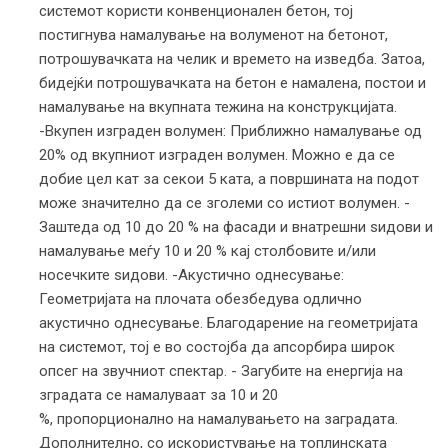
системот користи конвенционален бетон, тој
постигнува намалување на волуменот на бетонот,
потрошувачката на челик и времето на изведба. Затоа,
бидејќи потрошувачката на бетон е намалена, постои и
намалување на вкупната тежина на конструкцијата.
-Вкупен изграден волумен: Приближно намалување од
20% од вкупниот изграден волумен. Можно е да се
добие цел кат за секои 5 ката, а површината на подот
може значително да се зголеми со истиот волумен. -
Заштеда од 10 до 20 % на фасади и внатрешни ѕидови и
намалување меѓу 10 и 20 % кај столбовите и/или
носечките ѕидови. -Акустично однесување:
Геометријата на плочата обезбедува одлично
акустично однесување. Благодарение на геометријата
на системот, тој е во состојба да апсорбира широк
опсег на звучниот спектар. - Загубите на енергија на
зградата се намалуваат за 1
0 и 20
%, пропорционално на намалувањето на заградата.
Дополнително, со искористување на топлинската