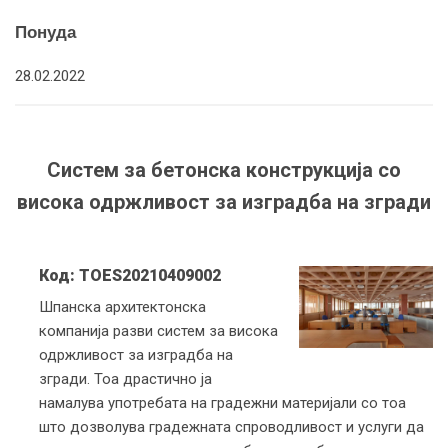
Понуда
28.02.2022
Систем за бетонска конструкција со
висока одржливост за изградба на згради
Код: TOES20210409002
Шпанска архитектонска
компанија разви систем за висока
одржливост за изградба на
згради. Тоа драстично ја
намалува употребата на градежни материјали со тоа
што дозволува градежната спроводливост и услуги да