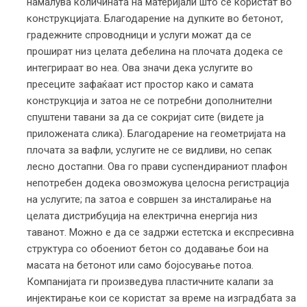
намалува количината на материјали што се користат во
конструкцијата. Благодарение на дупките во бетонот,
градежните спроводници и услуги можат да се
прошират низ целата дебелина на плочата додека се
интегрираат во неа. Ова значи дека услугите во
пресеците зафаќаат ист простор како и самата
конструкција и затоа не се потребни дополнителни
спуштени тавани за да се сокријат сите (видете ја
приложената слика). Благодарение на геометријата на
плочата за вафли, услугите не се видливи, но сепак
лесно достапни. Ова го прави суспендираниот плафон
непотребен додека овозможува целосна регистрација
на услугите; па затоа е совршен за инсталирање на
целата дистрибуција на електрична енергија низ
таванот. Можно е да се задржи естетска и експресивна
структура со обоениот бетон со додавање бои на
масата на бетонот или само бојосување потоа.
Компанијата ги произведува пластичните калапи за
инјектирање кои се користат за време на изградбата за