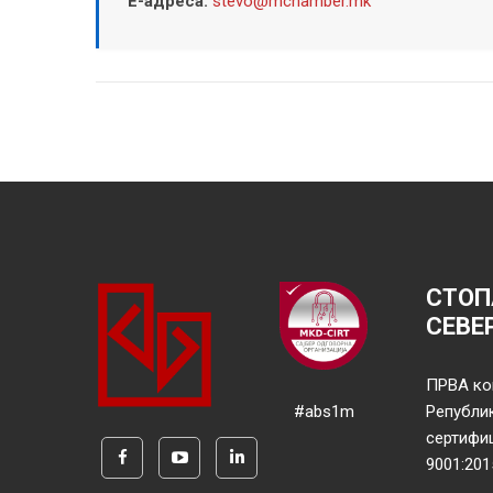
Е-адреса:
stevo@mchamber.mk
СТОП
СЕВЕ
ПРВА ко
#abs1m
Републи
сертифи
9001:201