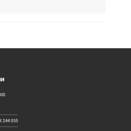
ии
000
3 244 055