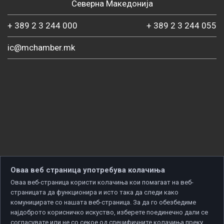
Северна Македонија
+ 389 2 3 244 000
+ 389 2 3 244 055
ic@mchamber.mk
Оваа веб страница употребува колачиња
Оваа веб-страница користи колачиња кои помагаат на веб-
страницата да функционира и исто така да следи како
комуницирате со нашата веб-страница. За да го обезбедиме
најдоброто корисничко искуство, изберете поединечно дали се
согласувате или не со секое од специфичните колачиња преку