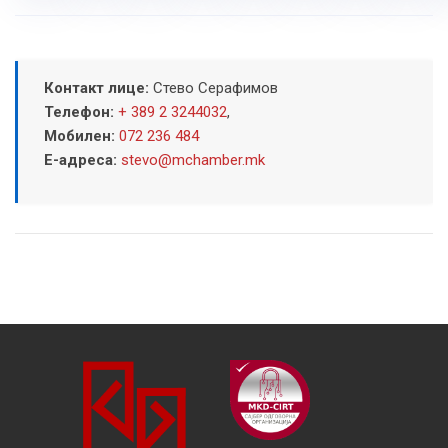
Контакт лице:
Стево Серафимов
Телефон:
+ 389 2 3244032
,
Мобилен:
072 236 484
Е-адреса:
stevo@mchamber.mk