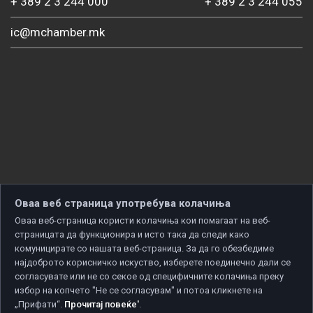
+ 389 2 3 244 000
+ 389 2 3 244 055
ic@mchamber.mk
Оваа веб страница употребува колачиња
Оваа веб-страница користи колачиња кои помагаат на веб-
страницата да функционира и исто така да следи како
комуницирате со нашата веб-страница. За да го обезбедиме
најдоброто корисничко искуство, изберете поединечно дали се
согласувате или не со секое од специфичните колачиња преку
избор на копчето "Не се согласувам" и потоа кликнете на
„Прифати“.
Прочитај повеќе'
.
Copyright © 2026 Developed by
Unet
. All rights reserved.