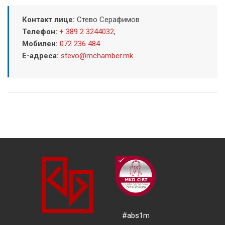
Контакт лице:
Стево Серафимов
Телефон:
+ 389 2 3244032
,
Мобилен:
072 236 484
Е-адреса:
stevo@mchamber.mk
#abs1m