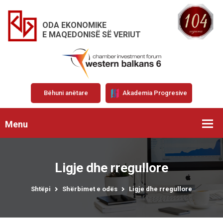
ODA EKONOMIKE
E MAQEDONISË SË VERIUT
Bëhuni anëtare
Akademia Progresive
Menu
Ligje dhe rregullore
Shtëpi
Shërbimet e odës
Ligje dhe rregullore