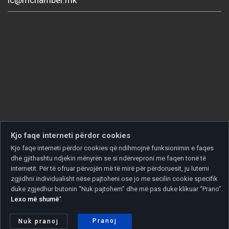
Kjo faqe interneti përdor cookies
Kjo faqe interneti përdor cookies që ndihmojnë funksionimin e faqes
dhe gjithashtu ndjekin mënyrën se si ndërveproni me faqen tonë të
internetit. Për të ofruar përvojën më të mirë për përdoruesit, ju lutemi
zgjidhni individualisht nëse pajtoheni ose jo me secilin cookie specifik
duke zgjedhur butonin “Nuk pajtohem” dhe më pas duke klikuar “Prano”.
Lexo më shumë'
.
Copyright © 2026 Developed by
Unet
. All rights reserved.
Politika e privatësisë
|
Politika e cookies
Pranoj
Nuk pranoj