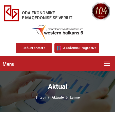
ODA EKONOMIKE
E MAQEDONISË SË VERIUT
Bëhuni anëtare
Akademia Progresive
Menu
Aktual
Shtëpi
Aktuale
Lajme