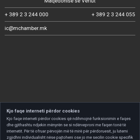
Maqedonisë së Veriut
+ 389 2 3 244 000
+ 389 2 3 244 055
ic@mchamber.mk
Kjo faqe interneti përdor cookies
Kjo faqe interneti përdor cookies që ndihmojnë funksionimin e faqes
dhe gjithashtu ndjekin mënyrën se si ndërveproni me faqen tonë të
internetit. Për të ofruar përvojën më të mirë për përdoruesit, ju lutemi
zgjidhni individualisht nëse pajtoheni ose jo me secilin cookie specifik