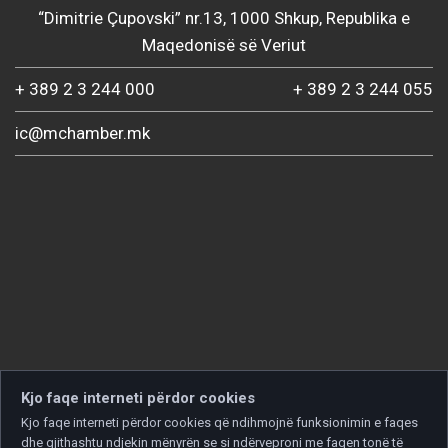
“Dimitrie Çupovski” nr.13, 1000 Shkup, Republika e
Maqedonisë së Veriut
+ 389 2 3 244 000
+ 389 2 3 244 055
ic@mchamber.mk
Kjo faqe interneti përdor cookies
Kjo faqe interneti përdor cookies që ndihmojnë funksionimin e faqes
dhe gjithashtu ndjekin mënyrën se si ndërveproni me faqen tonë të