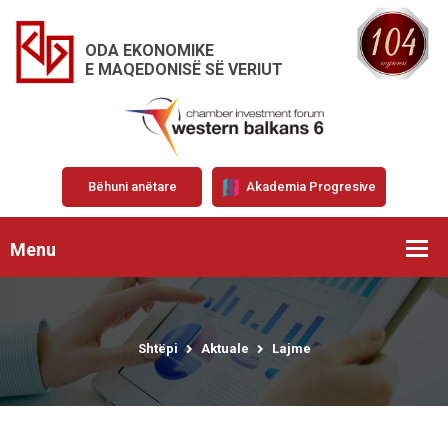
ODA EKONOMIKE
E MAQEDONISË SË VERIUT
Bëhuni anëtare
Akademia Progresive
Menu
Shtëpi
Aktuale
Lajme