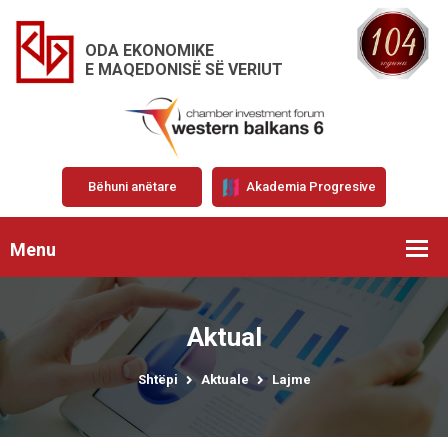
ODA EKONOMIKE
E MAQEDONISË SË VERIUT
Bëhuni anëtare
Akademia Progresive
Menu
Aktual
Shtëpi
Aktuale
Lajme