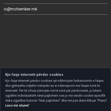
ic@mchamber.mk
Kjo faqe interneti përdor cookies
Kjo faqe interneti përdor cookies që ndihmojnë funksionimin e faqes
dhe gjithashtu ndjekin mënyrën se si ndërveproni me faqen tonë të
internetit. Për të ofruar përvojën më të mirë për përdoruesit, ju lutemi
zgjidhni individualisht nëse pajtoheni ose jo me secilin cookie specifik
duke zgjedhur butonin “Nuk pajtohem” dhe më pas duke klikuar “Prano”.
Lexo më shumë'
.
Copyright © 2026 Developed by
Unet
. All rights reserved.