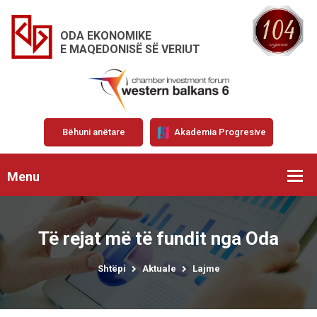
ODA EKONOMIKE
E MAQEDONISË SË VERIUT
Bëhuni anëtare
Akademia Progresive
Menu
Të rejat më të fundit nga Oda
Shtëpi
Aktuale
Lajme