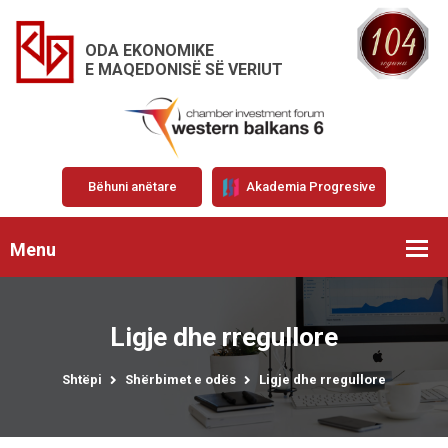
ODA EKONOMIKE
E MAQEDONISË SË VERIUT
Bëhuni anëtare
Akademia Progresive
Menu
Ligje dhe rregullore
Shtëpi
Shërbimet e odës
Ligje dhe rregullore