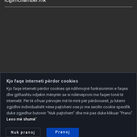
Kjo faqe interneti përdor cookies
Kjo faqe interneti përdor cookies që ndihmojnë funksionimin e faqes
dhe gjithashtu ndjekin mënyrën se si ndërveproni me faqen tonë të
internetit. Për të ofruar përvojën më të mirë për përdoruesit, ju lutemi
zgjidhni individualisht nëse pajtoheni ose jo me secilin cookie specifik
duke zgjedhur butonin “Nuk pajtohem” dhe më pas duke klikuar “Prano”.
Lexo më shumë'
.
Copyright © 2026 Developed by
Unet
. All rights reserved.
Politika e privatësisë
|
Politika e cookies
Pranoj
Nuk pranoj