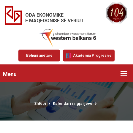
ODA EKONOMIKE
E MAQEDONISË SË VERIUT
Bëhuni anëtare
Akademia Progresive
Menu
Shtëpi
Kalendari i ngjarjeve